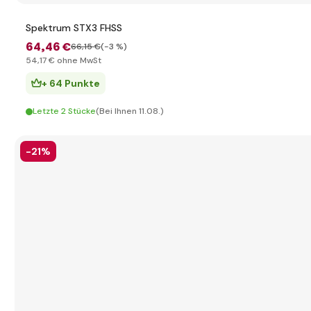
Spektrum STX3 FHSS
64
,46 €
66
,15 €
(-3 %)
54
,17 €
ohne MwSt
+ 64 Punkte
Letzte 2 Stücke
(Bei Ihnen 11.08.)
-21%