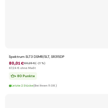
Spektrum SLT3 DSMR/SLT, SR315DP
80
,01 €
101
,25 €
(-21 %)
67
,24 €
ohne MwSt
+ 80 Punkte
Letzte 2 Stücke
(Bei Ihnen 11.08.)