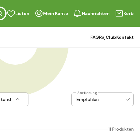
Listen
Mein Konto
Nachrichten
Korb
FAQ
RajClub
Kontakt
Sortierung
stand
11 Produkten