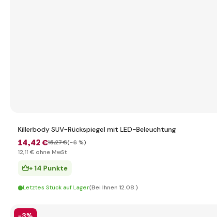
Killerbody SUV-Rückspiegel mit LED-Beleuchtung
14
,42 €
15
,27 €
(-6 %)
12
,11 €
ohne MwSt
+ 14 Punkte
Letztes Stück auf Lager
(Bei Ihnen 12.08.)
-3%