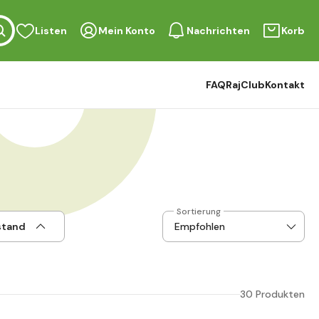
Listen
Mein Konto
Nachrichten
Korb
FAQ
RajClub
Kontakt
Sortierung
stand
30 Produkten