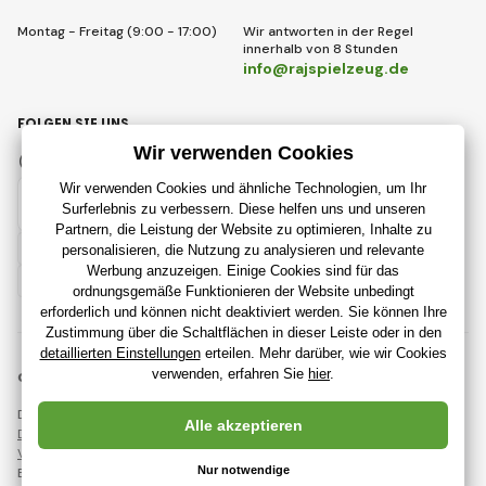
Montag - Freitag (9:00 - 17:00)
Wir antworten in der Regel
innerhalb von 8 Stunden
info@rajspielzeug.de
FOLGEN SIE UNS
Facebook
Instagram
Deutsch
© 2018 - 2026 RajSpielzeug.de, Alle Rechte vorbehalten
Diese Seite ist durch reCAPTCHA geschützt und es gelten
Datenschutzbestimmungen
Unternehmen Google und deren
Vertragsbedingungen
.
Erstellung leistungsstarker Online-Shops ab
RIESENIA