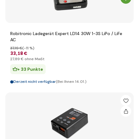
Robitronic Ladegerät Expert LD14 30W 1-3S LiPo / LiFe
AC
37
,19 €
(-11 %)
33
,18 €
27
,89 €
ohne MwSt
+ 33 Punkte
Derzeit nicht verfügbar
(Bei Ihnen 14.01.)