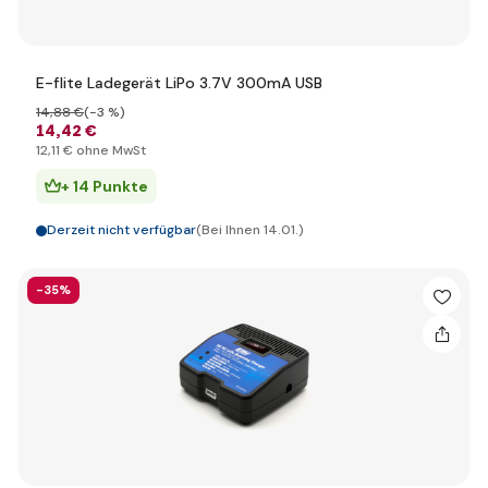
E-flite Ladegerät LiPo 3.7V 300mA USB
14
,88 €
(-3 %)
14
,42 €
12
,11 €
ohne MwSt
+ 14 Punkte
Derzeit nicht verfügbar
(Bei Ihnen 14.01.)
-35%