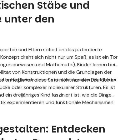
ischen Stäbe und
e unter den
perten und Eltern sofort an das patentierte
onzept dreht sich nicht nur um Spaß, es ist ein Tor
Ingenieurwesen und Mathematik). Kinder lernen beim
bilität von Konstruktionen und die Grundlagen der
el heftet, wird von einem befriedigenden Gefühl der
 ermöglichen diese Sets nicht nur den Bau kleiner
ücke oder komplexer molekularer Strukturen. Es ist
 ein dreijähriges Kind fasziniert ist, wie die Dinge
atik experimentieren und funktionale Mechanismen
gestalten: Entdecken