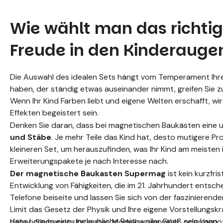
Wie wählt man das richtig
Freude in den Kinderaugen
Die Auswahl des idealen Sets hängt vom Temperament Ihres
haben, der ständig etwas auseinander nimmt, greifen Sie z
Wenn Ihr Kind Farben liebt und eigene Welten erschafft, wi
Effekten begeistert sein.
Denken Sie daran, dass bei magnetischen Baukästen eine u
und Stäbe
. Je mehr Teile das Kind hat, desto mutigere Pro
kleineren Set, um herauszufinden, was Ihr Kind am meisten 
Erweiterungspakete je nach Interesse nach.
Der magnetische Baukasten Supermag
ist kein kurzfris
Entwicklung von Fähigkeiten, die im 21. Jahrhundert entsche
Telefone beiseite und lassen Sie sich von der faszinieren
Limit das Gesetz der Physik und Ihre eigene Vorstellungskra
dass Lernen eine unglaubliche Reise voller Spaß sein kann.
Haben Sie bereits Ihr erstes Modell ausgewählt, oder benöt