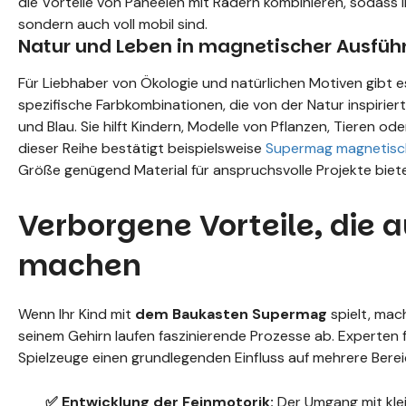
die Vorteile von Paneelen mit Rädern kombinieren, sodass 
sondern auch voll mobil sind.
Natur und Leben in magnetischer Ausfüh
Für Liebhaber von Ökologie und natürlichen Motiven gibt e
spezifische Farbkombinationen, die von der Natur inspirier
und Blau. Sie hilft Kindern, Modelle von Pflanzen, Tieren o
dieser Reihe bestätigt beispielsweise
Supermag magnetisch
Größe genügend Material für anspruchsvolle Projekte biet
Verborgene Vorteile, die 
machen
Wenn Ihr Kind mit
dem Baukasten Supermag
spielt, mac
seinem Gehirn laufen faszinierende Prozesse ab. Experten fü
Spielzeuge einen grundlegenden Einfluss auf mehrere Bere
✅ Entwicklung der Feinmotorik:
Der Umgang mit klei