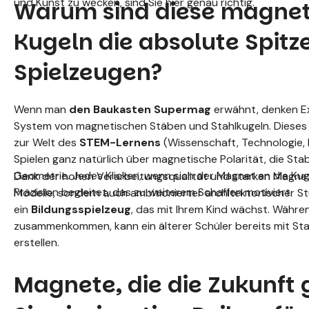
und Kunst zu wecken, sind Sie hier genau richtig.
Warum sind diese magnet
Kugeln die absolute Spitz
Spielzeugen?
Wenn man
den Baukasten Supermag
erwähnt, denken Ex
System von magnetischen Stäben und Stahlkugeln. Dieses K
zur Welt des
STEM-Lernens
(Wissenschaft, Technologie, 
Spielen ganz natürlich über magnetische Polarität, die Sta
Geometrie. Jedes Klicken, wenn sich der Magnet an die Kug
Dank der hohen Verarbeitungsqualität und starken Magnete
Präzision begleitet, das zu weiterem Schaffen motiviert.
Modelle, sondern auch ambitionierter architektonischer St
ein
Bildungsspielzeug
, das mit Ihrem Kind wächst. Während
zusammenkommen, kann ein älterer Schüler bereits mit St
erstellen.
Magnete, die die Zukunft 