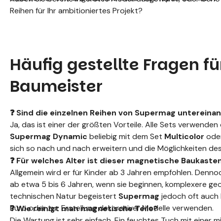
Reihen für Ihr ambitioniertes Projekt?
Häufig gestellte Fragen fü
Baumeister
❓ Sind die einzelnen Reihen von Supermag untereina
Ja, das ist einer der größten Vorteile. Alle Sets verwend
Supermag Dynamic
beliebig mit dem Set
Multicolor
ode
sich so nach und nach erweitern und die Möglichkeiten des 
❓ Für welches Alter ist dieser magnetische Baukast
Allgemein wird er für Kinder ab 3 Jahren empfohlen. Denno
ab etwa 5 bis 6 Jahren, wenn sie beginnen, komplexere ge
technischen Natur begeistert
Supermag
jedoch oft auch
Büro oder zur Erstellung dekorativer Modelle verwenden.
❓ Wie reinigt man magnetische Teile?
Die Wartung ist sehr einfach. Ein feuchtes Tuch mit einer m