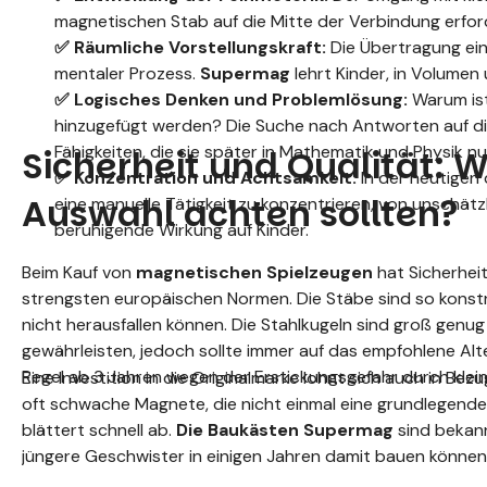
magnetischen Stab auf die Mitte der Verbindung erfo
✅ Räumliche Vorstellungskraft:
Die Übertragung eine
mentaler Prozess.
Supermag
lehrt Kinder, in Volumen
✅ Logisches Denken und Problemlösung:
Warum ist
hinzugefügt werden? Die Suche nach Antworten auf die
Fähigkeiten, die sie später in Mathematik und Physik n
Sicherheit und Qualität: W
✅ Konzentration und Achtsamkeit:
In der heutigen d
Auswahl achten sollten?
eine manuelle Tätigkeit zu konzentrieren, von unschä
beruhigende Wirkung auf Kinder.
Beim Kauf von
magnetischen Spielzeugen
hat Sicherheit
strengsten europäischen Normen. Die Stäbe sind so konstr
nicht herausfallen können. Die Stahlkugeln sind groß genu
gewährleisten, jedoch sollte immer auf das empfohlene Al
Regel ab 3 Jahren wegen der Erstickungsgefahr durch kleine
Eine Investition in die Originalmarke lohnt sich auch in Be
oft schwache Magnete, die nicht einmal eine grundlegend
blättert schnell ab.
Die Baukästen Supermag
sind bekann
jüngere Geschwister in einigen Jahren damit bauen können