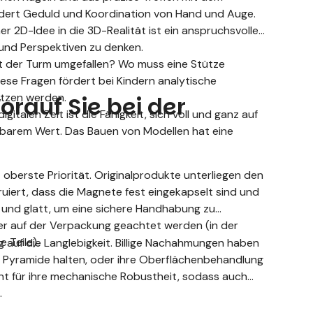
rdert Geduld und Koordination von Hand und Auge.
r 2D-Idee in die 3D-Realität ist ein anspruchsvoller
 und Perspektiven zu denken.
 der Turm umgefallen? Wo muss eine Stütze
se Fragen fördert bei Kindern analytische
utzen werden.
orauf Sie bei der
igitalen Zeit ist die Fähigkeit, sich voll und ganz auf
tzbarem Wert. Das Bauen von Modellen hat eine
 oberste Priorität. Originalprodukte unterliegen den
uiert, dass die Magnete fest eingekapselt sind und
g und glatt, um eine sichere Handhabung zu
ter auf der Verpackung geachtet werden (in der
 Teile).
zug auf die Langlebigkeit. Billige Nachahmungen haben
e Pyramide halten, oder ihre Oberflächenbehandlung
t für ihre mechanische Robustheit, sodass auch
.