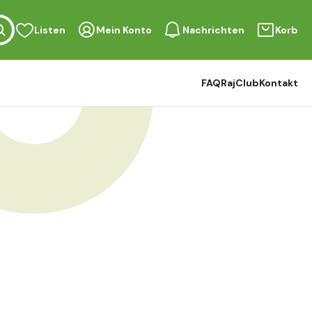
Listen
Mein Konto
Nachrichten
Korb
FAQ
RajClub
Kontakt