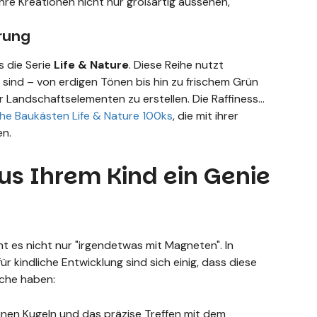
Ihre Kreationen nicht nur großartig aussehen,
rung
s die Serie
Life & Nature
. Diese Reihe nutzt
t sind – von erdigen Tönen bis hin zu frischem Grün
der Landschaftselementen zu erstellen. Die Raffinesse
e Baukästen Life & Nature 100ks
, die mit ihrer
en.
aus Ihrem Kind ein Genie
ht es nicht nur "irgendetwas mit Magneten". In
r kindliche Entwicklung sind sich einig, dass diese
iche haben:
nen Kugeln und das präzise Treffen mit dem