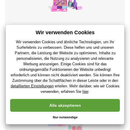
MARTINELIA Yummy eyes & nails Set dekorativer
Kosmetik
7
,88 €
6
,63 €
ohne MwSt
+ 7 Punkte
Letzte 2 Stücke
(Bei Ihnen 11.08.)