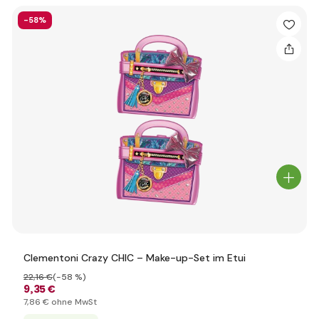
-58%
Clementoni Crazy CHIC – Make-up-Set im Etui
22
,16 €
(-58 %)
9
,35 €
7
,86 €
ohne MwSt