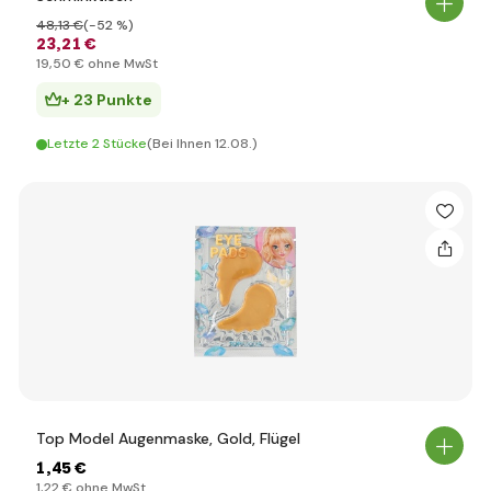
48
,13 €
(-52 %)
23
,21 €
19
,50 €
ohne MwSt
+ 23 Punkte
Letzte 2 Stücke
(Bei Ihnen 12.08.)
Top Model Augenmaske, Gold, Flügel
1
,45 €
1
,22 €
ohne MwSt