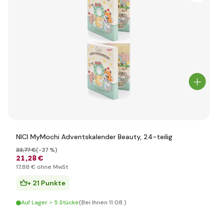
NICI MyMochi Adventskalender Beauty, 24-teilig
33
,77 €
(-37 %)
21
,28 €
17
,88 €
ohne MwSt
+ 21 Punkte
Auf Lager > 5 Stücke
(Bei Ihnen 11.08.)