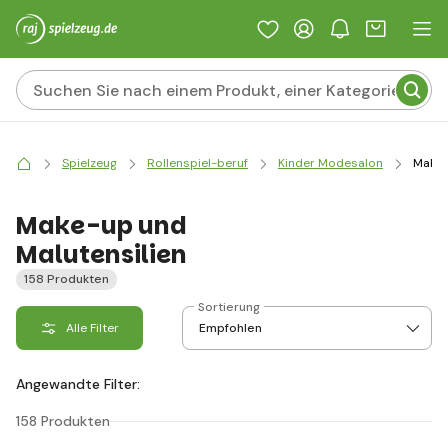
Spielzeug
Rollenspiel-beruf
Kinder Modesalon
Make-
Make-up und
Malutensilien
158 Produkten
Sortierung
Alle Filter
Angewandte Filter:
158 Produkten