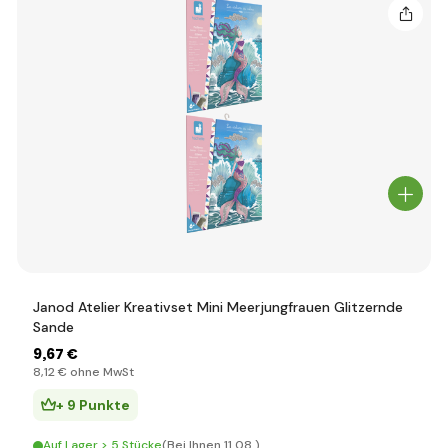
Janod Atelier Kreativset Mini Meerjungfrauen Glitzernde
Sande
9
,67 €
8
,12 €
ohne MwSt
+ 9 Punkte
Auf Lager > 5 Stücke
(Bei Ihnen 11.08.)