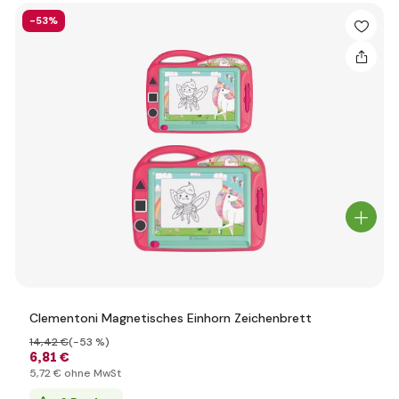
-53%
Clementoni Magnetisches Einhorn Zeichenbrett
14
,42 €
(-53 %)
6
,81 €
5
,72 €
ohne MwSt