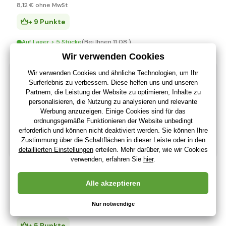
8
,12 €
ohne MwSt
+ 9 Punkte
Auf Lager > 5 Stücke
(Bei Ihnen 11.08.)
-59%
Wader Puzzle 3D wilde Tiere
14
,42 €
(-59 %)
5
,95 €
5
,00 €
ohne MwSt
+ 5 Punkte