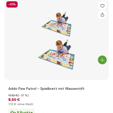
-51%
Addo Paw Patrol - Spielbrett mit Wasserstift
17
,32 €
(-51 %)
8
,50 €
7
,15 €
ohne MwSt
+ 8 Punkte