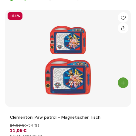
-54%
Clementoni Paw patrol - Magnetischer Tisch
24
,09 €
(-54 %)
11
,06 €