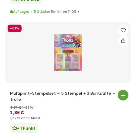
Auf Lager > 5 Stücke
(Bei Ihnen 11.08.)
-61%
Multiprint-Stempelset – 5 Stempel + 3 Buntstifte –
Trolle
4
,74 €
(-61 %)
1
,86 €
1
,57 €
ohne MwSt
+ 1 Punkt