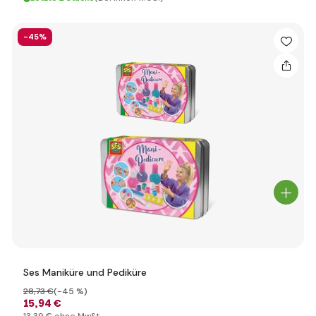
-45%
Ses Maniküre und Pediküre
28
,73 €
(-45 %)
15
,94 €