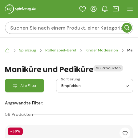
Spielzeug
Rollenspiel-beruf
Kinder Modesalon
Manik
Maniküre und Pediküre
56 Produkten
Sortierung
Alle Filter
Angewandte Filter:
56 Produkten
-56%