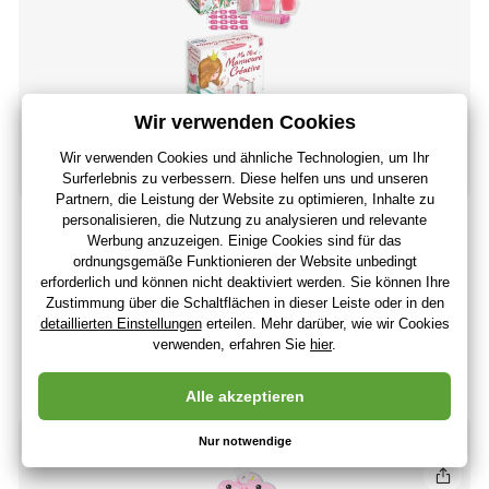
SENTOSPHERE Mini-Maniküre-Set mit Schablonen
12
,57 €
10
,56 €
ohne MwSt
+ 12 Punkte
Auf Lager > 5 Stücke
(Bei Ihnen 11.08.)