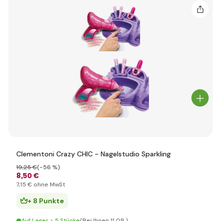
Clementoni Crazy CHIC - Nagelstudio Sparkling
19
,25 €
(-56 %)
8
,50 €
7
,15 €
ohne MwSt
+ 8 Punkte
Auf Lager > 5 Stücke
(Bei Ihnen 11.08.)