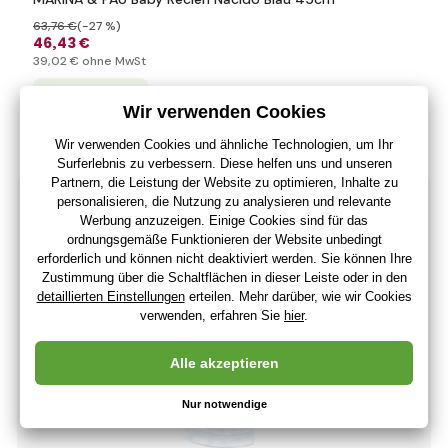
63
,76 €
(-27 %)
46
,43 €
39
,02 €
ohne MwSt
+ 46 Punkte
Letzte 3 Stücke
(Bei Ihnen 12.08.)
-30%