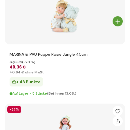
MARINA & PAU Puppe Rosie Jungle 45cm
67
,63 €
(-28 %)
48
,36 €
40
,64 €
ohne MwSt
+ 48 Punkte
Auf Lager > 5 Stücke
(Bei Ihnen 13.08.)
-27%