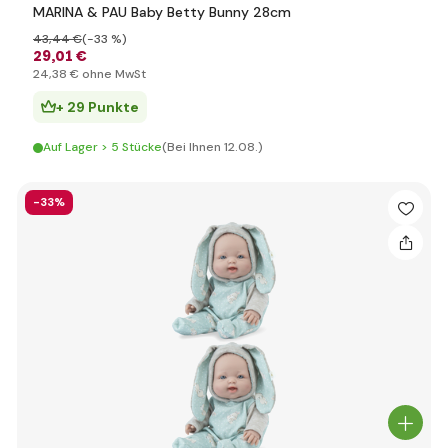
MARINA & PAU Baby Betty Bunny 28cm
43
,44 €
(-33 %)
29
,01 €
24
,38 €
ohne MwSt
+ 29 Punkte
Auf Lager > 5 Stücke
(Bei Ihnen 12.08.)
-33%