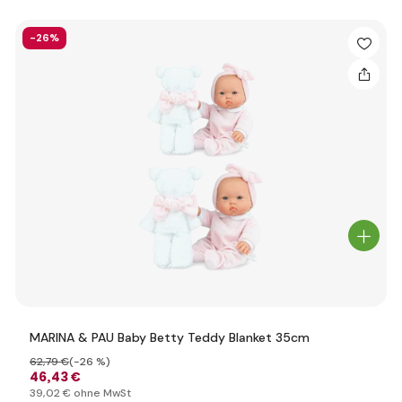
-26%
MARINA & PAU Baby Betty Teddy Blanket 35cm
62
,79 €
(-26 %)
46
,43 €
39
,02 €
ohne MwSt