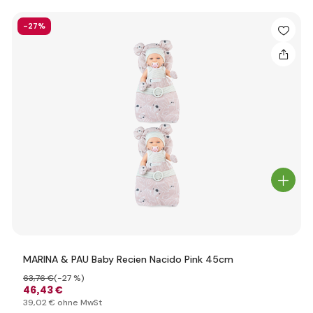
-27%
MARINA & PAU Baby Recien Nacido Pink 45cm
63
,76 €
(-27 %)
46
,43 €
39
,02 €
ohne MwSt