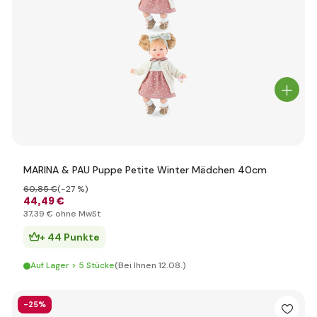
MARINA & PAU Puppe Petite Winter Mädchen 40cm
60
,85 €
(-27 %)
44
,49 €
37
,39 €
ohne MwSt
+ 44 Punkte
Auf Lager > 5 Stücke
(Bei Ihnen 12.08.)
-25%