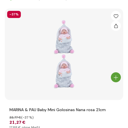
-37%
MARINA & PAU Baby Mini Golosinas Nana rosa 21cm
33
,77 €
(-37 %)
21
,27 €
17
,88 €
ohne MwSt