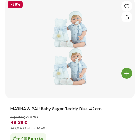
-28%
MARINA & PAU Baby Sugar Teddy Blue 42cm
67
,63 €
(-28 %)
48
,36 €
40
,64 €
ohne MwSt
+ 48 Punkte