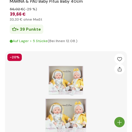
MARINA & PAU Baby Pitus Baby 40cm
56
,02 €
(-29 %)
39
,66 €
33
,33 €
ohne MwSt
+ 39 Punkte
Auf Lager > 5 Stücke
(Bei Ihnen 12.08.)
-20%