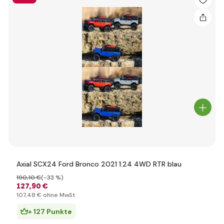
Axial SCX24 Ford Bronco 2021 1:24 4WD RTR blau
190
,10 €
(-33 %)
127
,90 €
107
,48 €
ohne MwSt
+ 127 Punkte