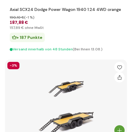
Axial SCX24 Dodge Power Wagon 1940 1:24 4WD orange
190
,10 €
(-1 %)
187
,88 €
157
,89 €
ohne MwSt
+ 187 Punkte
Versand innerhalb von 48 Stunden
(Bei Ihnen 13.08.)
-3%