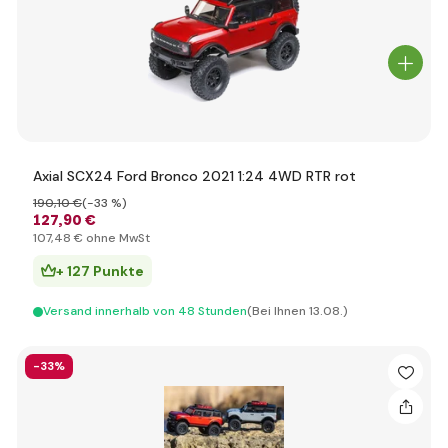
Axial SCX24 Ford Bronco 2021 1:24 4WD RTR rot
190
,10 €
(-33 %)
127
,90 €
107
,48 €
ohne MwSt
+ 127 Punkte
Versand innerhalb von 48 Stunden
(Bei Ihnen 13.08.)
-33%