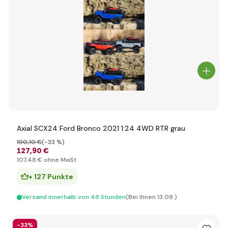
Axial SCX24 Ford Bronco 2021 1:24 4WD RTR grau
190
,10 €
(-33 %)
127
,90 €
107
,48 €
ohne MwSt
+ 127 Punkte
Versand innerhalb von 48 Stunden
(Bei Ihnen 13.08.)
-33%