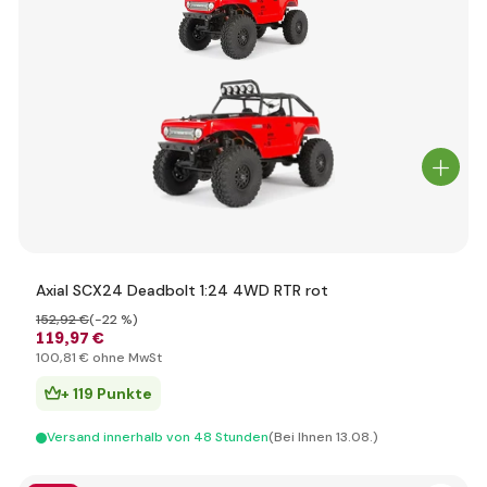
Axial SCX24 Deadbolt 1:24 4WD RTR rot
152
,92 €
(-22 %)
119
,97 €
100
,81 €
ohne MwSt
+ 119 Punkte
Versand innerhalb von 48 Stunden
(Bei Ihnen 13.08.)