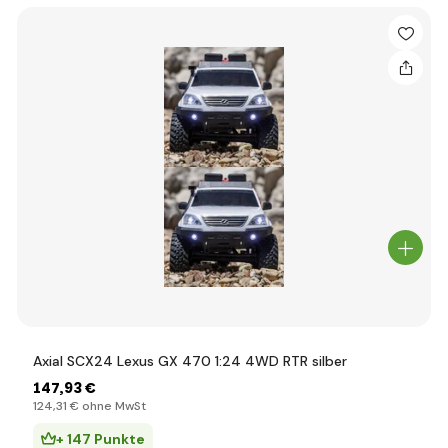
Axial SCX24 Lexus GX 470 1:24 4WD RTR silber
147
,93 €
124
,31 €
ohne MwSt
+ 147 Punkte