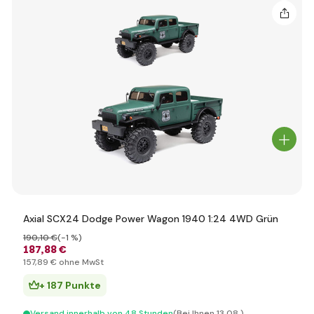
Axial SCX24 Dodge Power Wagon 1940 1:24 4WD Grün
190
,10 €
(-1 %)
187
,88 €
157
,89 €
ohne MwSt
+ 187 Punkte
Versand innerhalb von 48 Stunden
(Bei Ihnen 13.08.)