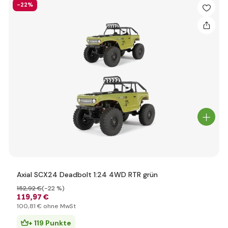
-22%
Axial SCX24 Deadbolt 1:24 4WD RTR grün
152
,92 €
(-22 %)
119
,97 €
100
,81 €
ohne MwSt
+ 119 Punkte