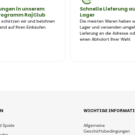
ungen in unserem
Schnelle Lieferung a
rogramm RajClub
Lager
e schätzen wir und belohnen
Die meisten Waren haben wi
end auf Ihren Einkäufen.
Lager und versenden umge
Lieferung an die Adresse od
einen Abholort Ihrer Wahl.
EN
WICHTIGE INFORMAT
d Spiele
Allgemeine
Geschäftsbedingungen
nder