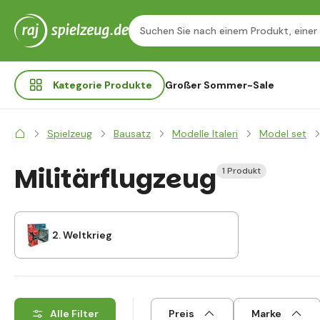
Kategorie
Produkte
Großer Sommer-Sale
Spielzeug
Bausatz
Modelle Italeri
Model set
Militärflugzeug
1 Produkt
2. Weltkrieg
Alle Filter
Preis
Marke