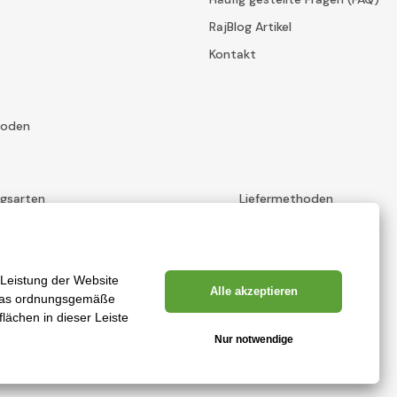
RajBlog Artikel
Kontakt
hoden
ngsarten
Liefermethoden
Erstellung leistungsstarker Online-Shops ab
RIESENIA