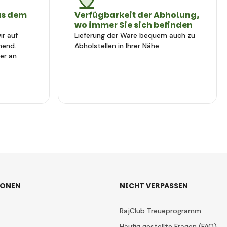
us dem
Verfügbarkeit der Abholung,
wo immer Sie sich befinden
r auf
Lieferung der Ware bequem auch zu
hend.
Abholstellen in Ihrer Nähe.
er an
IONEN
NICHT VERPASSEN
RajClub Treueprogramm
Häufig gestellte Fragen (FAQ)