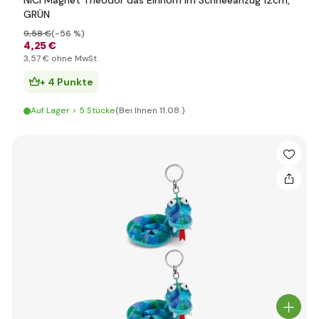
NICI Magnet Theodor das Einhorn im Schneeanzug 12cm,
GRÜN
9
,58 €
(-56 %)
4
,25 €
3
,57 €
ohne MwSt
+ 4 Punkte
Auf Lager > 5 Stücke
(Bei Ihnen 11.08.)