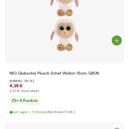
NICI Glubschis Plüsch Schaf Wollon 15cm, GRÜN
9
,58 €
(-56 %)
4
,25 €
3
,57 €
ohne MwSt
+ 4 Punkte
Auf Lager > 5 Stücke
(Bei Ihnen 11.08.)