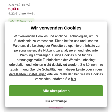
10
,67 €
(-53 %)
5
,03 €
4
,22 €
ohne MwSt
+ 5 Punkte
Auf Lager 5 Stück
(Bei Ihnen 11.08.)
-53%