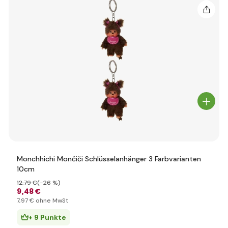
Monchhichi Mončiči Schlüsselanhänger 3 Farbvarianten
10cm
12
,79 €
(-26 %)
9
,48 €
7
,97 €
ohne MwSt
+ 9 Punkte