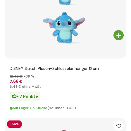
DISNEY Stitch Plüsch-Schlüsselanhänger 12cm
12
,48 €
(-39 %)
7
,66 €
6
,43 €
ohne MwSt
+ 7 Punkte
Auf Lager > 5 Stücke
(Bei Ihnen 11.08.)
-56%