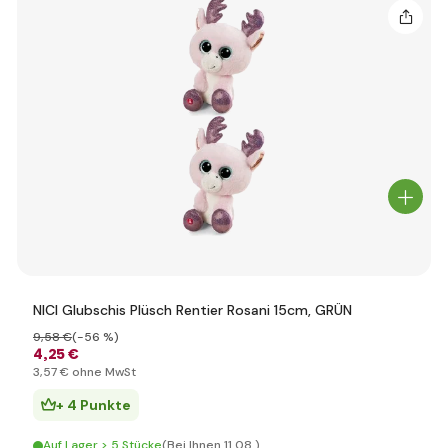
NICI Glubschis Plüsch Rentier Rosani 15cm, GRÜN
9
,58 €
(-56 %)
4
,25 €
3
,57 €
ohne MwSt
+ 4 Punkte
Auf Lager > 5 Stücke
(Bei Ihnen 11.08.)