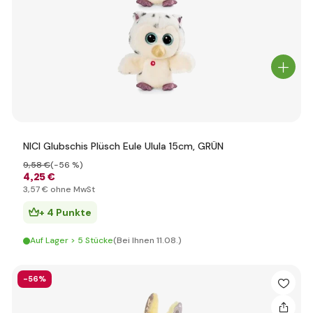
NICI Glubschis Plüsch Eule Ulula 15cm, GRÜN
9
,58 €
(-56 %)
4
,25 €
3
,57 €
ohne MwSt
+ 4 Punkte
Auf Lager > 5 Stücke
(Bei Ihnen 11.08.)
-56%