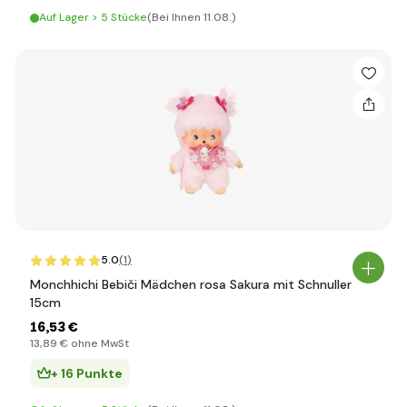
Auf Lager > 5 Stücke
(Bei Ihnen 11.08.)
5.0
(1
)
Monchhichi Bebiči Mädchen rosa Sakura mit Schnuller
15cm
16
,53 €
13
,89 €
ohne MwSt
+ 16 Punkte