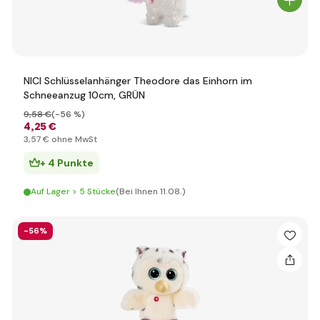
NICI Schlüsselanhänger Theodore das Einhorn im
Schneeanzug 10cm, GRÜN
9
,58 €
(-56 %)
4
,25 €
3
,57 €
ohne MwSt
+ 4 Punkte
Auf Lager > 5 Stücke
(Bei Ihnen 11.08.)
-56%