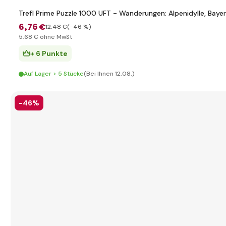
Trefl Prime Puzzle 1000 UFT - Wanderungen: Alpenidylle, Baye
6
,76 €
12
,48 €
(-46 %)
5
,68 €
ohne MwSt
+ 6 Punkte
Auf Lager > 5 Stücke
(Bei Ihnen 12.08.)
-46%