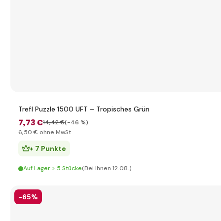
Trefl Puzzle 1500 UFT – Tropisches Grün
7
,73 €
14
,42 €
(-46 %)
6
,50 €
ohne MwSt
+ 7 Punkte
Auf Lager > 5 Stücke
(Bei Ihnen 12.08.)
-65%