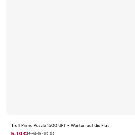
Trefl Prime Puzzle 1500 UFT - Warten auf die Flut
5
,10 €
14
,42 €
(-65 %)