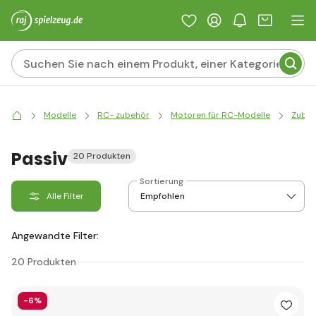
Modelle
RC- zubehör
Motoren für RC-Modelle
Zubeh
Passiv
20 Produkten
Sortierung
Alle Filter
Angewandte Filter:
20 Produkten
-6%