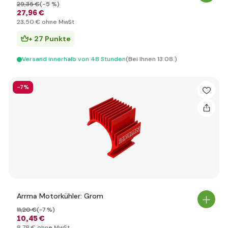
29
,35 €
(-5 %)
27
,96 €
23
,50 €
ohne MwSt
+ 27 Punkte
Versand innerhalb von 48 Stunden
(Bei Ihnen 13.08.)
-7%
Arrma Motorkühler: Grom
11
,20 €
(-7 %)
10
,45 €
8
,78 €
ohne MwSt