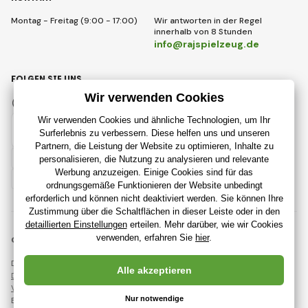
Montag - Freitag (9:00 - 17:00)
Wir antworten in der Regel
innerhalb von 8 Stunden
info@rajspielzeug.de
FOLGEN SIE UNS
Facebook
Instagram
Deutsch
© 2018 - 2026 RajSpielzeug.de, Alle Rechte vorbehalten
Diese Seite ist durch reCAPTCHA geschützt und es gelten
Datenschutzbestimmungen
Unternehmen Google und deren
Vertragsbedingungen
.
Erstellung leistungsstarker Online-Shops ab
RIESENIA