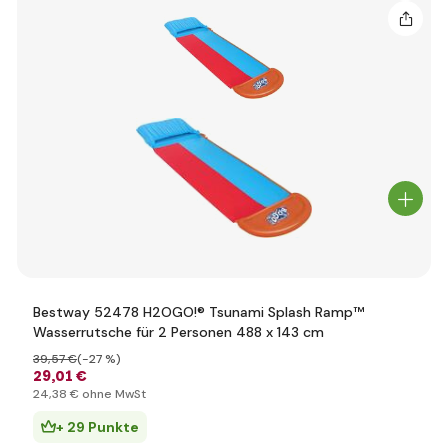
Bestway 52478 H2OGO!® Tsunami Splash Ramp™
Wasserrutsche für 2 Personen 488 x 143 cm
39
,57 €
(-27 %)
29
,01 €
24
,38 €
ohne MwSt
+ 29 Punkte