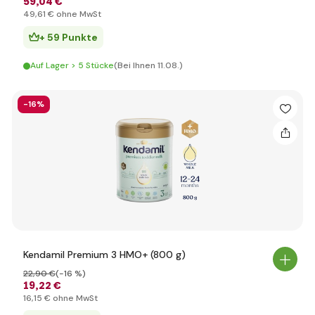
59
,04 €
49
,61 €
ohne MwSt
+ 59 Punkte
Auf Lager > 5 Stücke
(Bei Ihnen 11.08.)
-16%
Kendamil Premium 3 HMO+ (800 g)
22
,90 €
(-16 %)
19
,22 €
16
,15 €
ohne MwSt