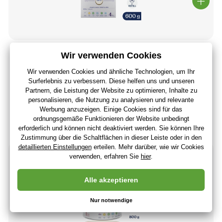
Kendamil Premium 4 (600 g)
14
,50 €
(-15 %)
12
,37 €
10
,40 €
ohne MwSt
+ 12 Punkte
Auf Lager > 5 Stücke
(Bei Ihnen 11.08.)
-8%
Neuheit