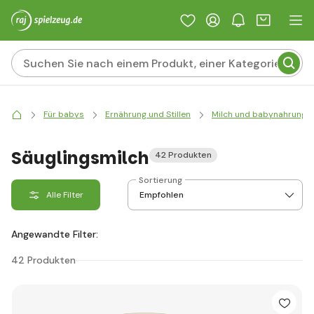
Für babys
Ernährung und Stillen
Milch und babynahrung
Säuglingsmilch
42 Produkten
Sortierung
Alle Filter
Angewandte Filter:
42 Produkten