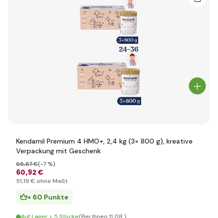
Kendamil Premium 4 HMO+, 2,4 kg (3× 800 g), kreative
Verpackung mit Geschenk
65
,67 €
(-7 %)
60
,92 €
51
,19 €
ohne MwSt
+ 60 Punkte
Auf Lager > 5 Stücke
(Bei Ihnen 11.08.)