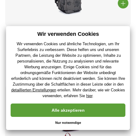
Schulrucksack Topgal RONY 25027
74
,28 €
62
,42 €
ohne MwSt
+ 74 Punkte
3 - 7 Tage
(Bei Ihnen 18.08.)
Neuheit