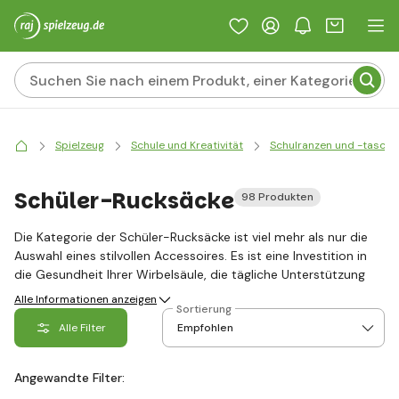
Spielzeug
Schule und Kreativität
Schulranzen und -tasche
Schüler-Rucksäcke
98 Produkten
Die Kategorie der Schüler-Rucksäcke ist viel mehr als nur die
Auswahl eines stilvollen Accessoires. Es ist eine Investition in
die Gesundheit Ihrer Wirbelsäule, die tägliche Unterstützung
schwerer Lehrbücher und technischer Hilfsmittel und nicht
Alle Informationen anzeigen
Sortierung
zuletzt auch ein Ausdruck Ihrer Persönlichkeit. Ein moderner
Alle Filter
Schüler-Rucksack muss strenge Kriterien erfüllen:
ergonomisch, funktional und designtechnisch ansprechend
sein. Tauchen Sie mit uns ein in die Welt der Schüler-Rucksäcke
Angewandte Filter:
von Marken wie BAAGL, Topgal, Bagmaster, Karton P+P, Pixie