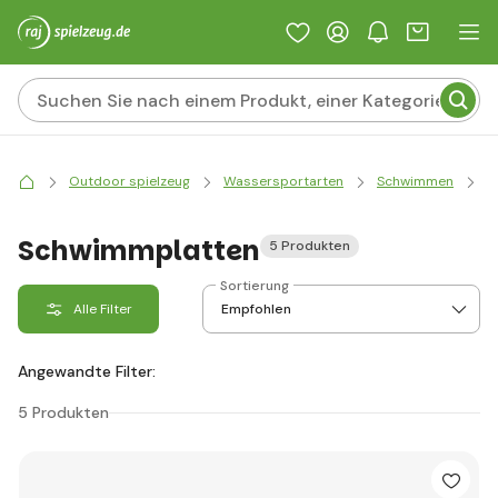
Outdoor spielzeug
Wassersportarten
Schwimmen
S
Schwimmplatten
5 Produkten
Sortierung
Alle Filter
Angewandte Filter:
5 Produkten