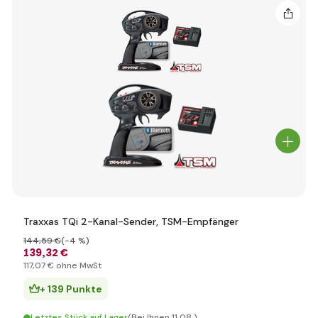
Traxxas TQi 2-Kanal-Sender, TSM-Empfänger
144
,59 €
(-4 %)
139
,32 €
117
,07 €
ohne MwSt
+ 139 Punkte
Letztes Stück auf Lager
(Bei Ihnen 11.08.)