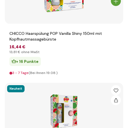
CHICCO Haarspülung POP Vanilla Shiny 150ml mit
Kopfhautmassagebürste
16
,44 €
13
,81 €
ohne MwSt
+ 16 Punkte
3 - 7 Tage
(Bei Ihnen 19.08.)
Neuheit