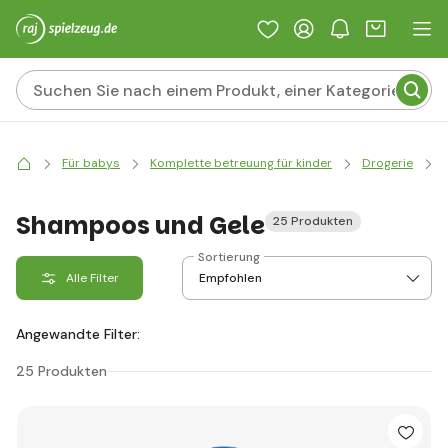
Für babys
Komplette betreuung für kinder
Drogerie
Shampoos und Gele
25 Produkten
Sortierung
Alle Filter
Angewandte Filter:
25 Produkten