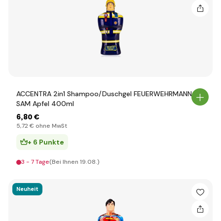
ACCENTRA 2in1 Shampoo/Duschgel FEUERWEHRMANN
SAM Apfel 400ml
6
,80 €
5
,72 €
ohne MwSt
+ 6 Punkte
3 - 7 Tage
(Bei Ihnen 19.08.)
Neuheit