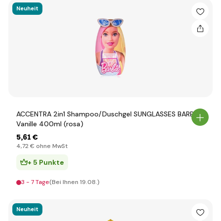
Neuheit
ACCENTRA 2in1 Shampoo/Duschgel SUNGLASSES BARBIE
Vanille 400ml (rosa)
5
,61 €
4
,72 €
ohne MwSt
+ 5 Punkte
3 - 7 Tage
(Bei Ihnen 19.08.)
Neuheit