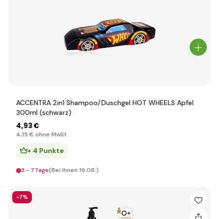
ACCENTRA 2in1 Shampoo/Duschgel HOT WHEELS Apfel
300ml (schwarz)
4
,93 €
4
,15 €
ohne MwSt
+ 4 Punkte
3 - 7 Tage
(Bei Ihnen 19.08.)
-7%