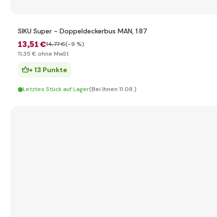
SIKU Super - Doppeldeckerbus MAN, 1:87
13
,51 €
14
,77 €
(-9 %)
11
,35 €
ohne MwSt
+ 13 Punkte
Letztes Stück auf Lager
(Bei Ihnen 11.08.)