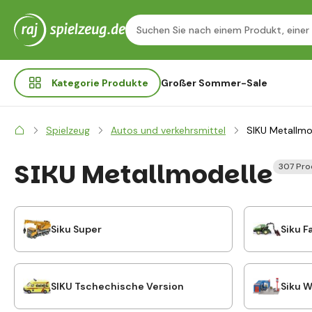
Kategorie
Produkte
Großer Sommer-Sale
Spielzeug
Autos und verkehrsmittel
SIKU Metallmo
SIKU Metallmodelle
307 Pro
Siku Super
Siku F
SIKU Tschechische Version
Siku W