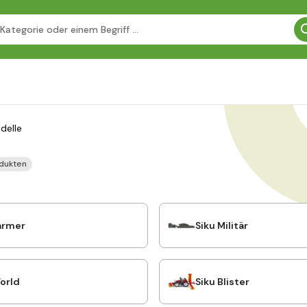
delle
dukten
armer
Siku Militär
orld
Siku Blister