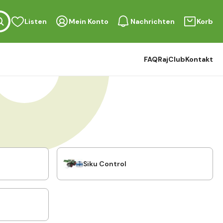
Listen
Mein Konto
Nachrichten
Korb
FAQ
RajClub
Kontakt
Siku Control