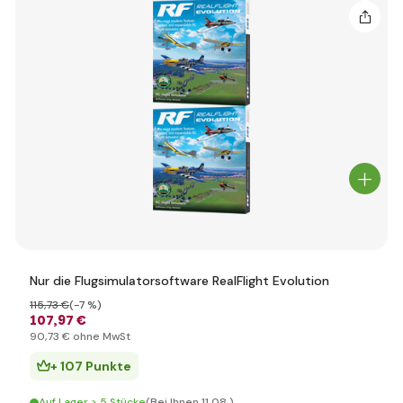
Nur die Flugsimulatorsoftware RealFlight Evolution
115
,73 €
(-7 %)
107
,97 €
90
,73 €
ohne MwSt
+ 107 Punkte
Auf Lager > 5 Stücke
(Bei Ihnen 11.08.)