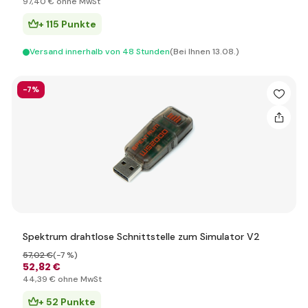
97
,40 €
ohne MwSt
+ 115 Punkte
Versand innerhalb von 48 Stunden
(Bei Ihnen 13.08.)
-7%
Spektrum drahtlose Schnittstelle zum Simulator V2
57
,02 €
(-7 %)
52
,82 €
44
,39 €
ohne MwSt
+ 52 Punkte