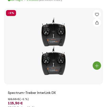
-6%
Spectrum-Treiber InterLink DX
123
,95 €
(-6 %)
115
,90 €