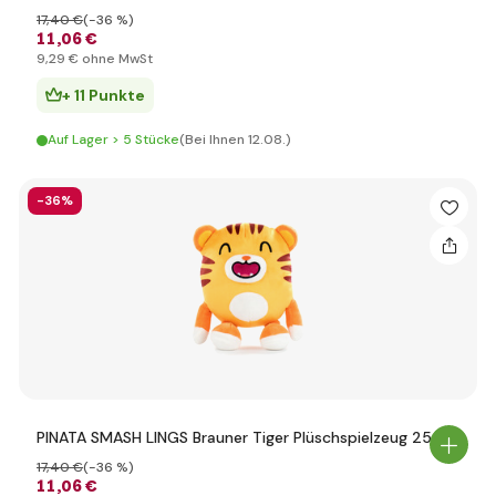
17
,40 €
(-36 %)
11
,06 €
9
,29 €
ohne MwSt
+ 11 Punkte
Auf Lager > 5 Stücke
(Bei Ihnen 12.08.)
-36%
PINATA SMASH LINGS Brauner Tiger Plüschspielzeug 25cm
17
,40 €
(-36 %)
11
,06 €