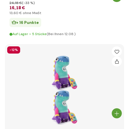
24
,18 €
(-33 %)
16
,18 €
13
,60 €
ohne MwSt
+ 16 Punkte
Auf Lager > 5 Stücke
(Bei Ihnen 12.08.)
-12%