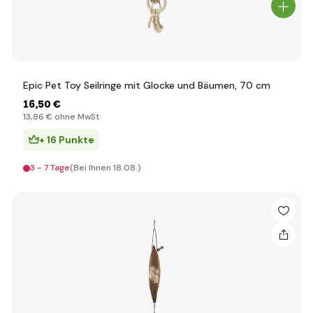
Epic Pet Toy Seilringe mit Glocke und Bäumen, 70 cm
16
,50 €
13
,86 €
ohne MwSt
+ 16 Punkte
3 - 7 Tage
(Bei Ihnen 18.08.)