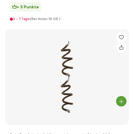
+ 3 Punkte
3 - 7 Tage
(Bei Ihnen 18.08.)