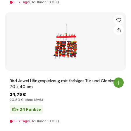
3 - 7 Tage
(Bei Ihnen 18.08.)
Bird Jewel Hängespielzeug mit farbiger Tür und Glocke,
70 x 40 cm
24
,75 €
20
,80 €
ohne MwSt
+ 24 Punkte
3 - 7 Tage
(Bei Ihnen 18.08.)