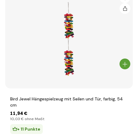
Bird Jewel Hängespielzeug mit Seilen und Tür, farbig, 54
cm
11
,94 €
10
,03 €
ohne MwSt
+ 11 Punkte