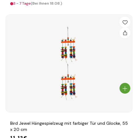
3 - 7 Tage
(Bei Ihnen 18.08.)
Bird Jewel Hängespielzeug mit farbiger Tür und Glocke, 55
x 20 cm
11
,12 €