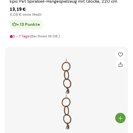
Epic Pet Spiralseil-Hängespielzeug mit Glocke, 220 cm
13
,19 €
11
,08 €
ohne MwSt
+ 13 Punkte
3 - 7 Tage
(Bei Ihnen 18.08.)