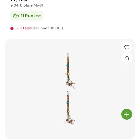
9
,34 €
ohne MwSt
+ 11 Punkte
3 - 7 Tage
(Bei Ihnen 18.08.)