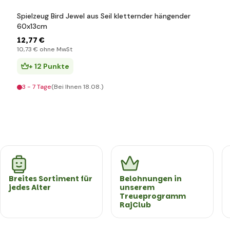
Spielzeug Bird Jewel aus Seil kletternder hängender
60x13cm
12
,77 €
10
,73 €
ohne MwSt
+ 12 Punkte
3 - 7 Tage
(Bei Ihnen 18.08.)
Breites Sortiment für
Belohnungen in
jedes Alter
unserem
Treueprogramm
RajClub