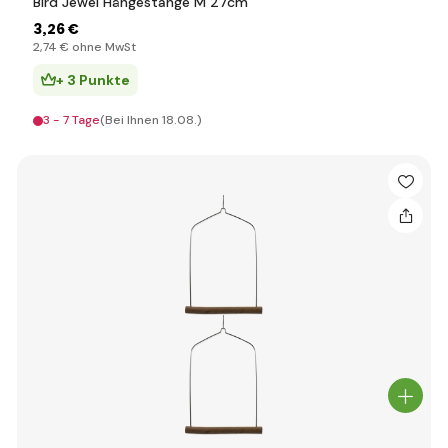
Bird Jewel Hängestange M 27cm
3
,26 €
2
,74 €
ohne MwSt
+ 3 Punkte
3 - 7 Tage
(Bei Ihnen 18.08.)