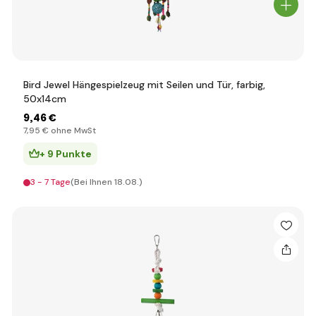
Bird Jewel Hängespielzeug mit Seilen und Tür, farbig,
50x14cm
9
,46 €
7
,95 €
ohne MwSt
+ 9 Punkte
3 - 7 Tage
(Bei Ihnen 18.08.)