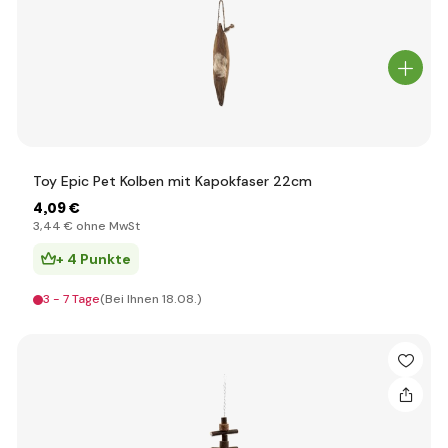
Toy Epic Pet Kolben mit Kapokfaser 22cm
4
,09 €
3
,44 €
ohne MwSt
+ 4 Punkte
3 - 7 Tage
(Bei Ihnen 18.08.)