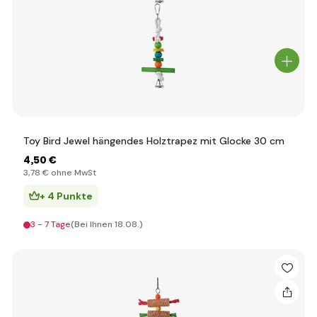
Toy Bird Jewel hängendes Holztrapez mit Glocke 30 cm
4
,50 €
3
,78 €
ohne MwSt
+ 4 Punkte
3 - 7 Tage
(Bei Ihnen 18.08.)