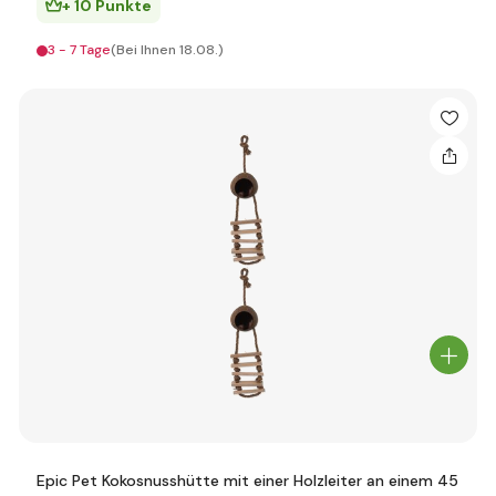
+ 10 Punkte
3 - 7 Tage
(Bei Ihnen 18.08.)
Epic Pet Kokosnusshütte mit einer Holzleiter an einem 45