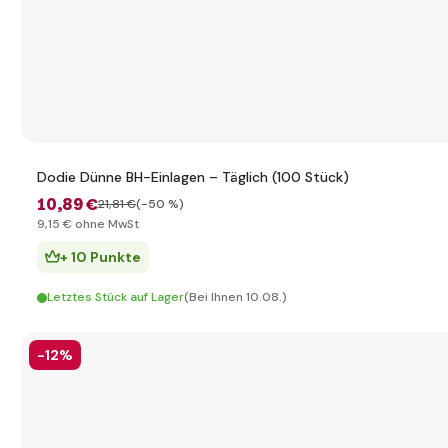
Dodie Dünne BH-Einlagen – Täglich (100 Stück)
10
,89 €
21
,81 €
(-50 %)
9
,15 €
ohne MwSt
+ 10 Punkte
Letztes Stück auf Lager
(Bei Ihnen 10.08.)
-12%