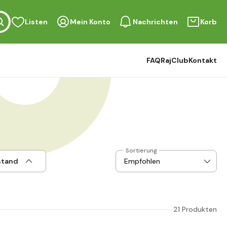
Listen
Mein Konto
Nachrichten
Korb
FAQ
RajClub
Kontakt
Sortierung
stand
21 Produkten