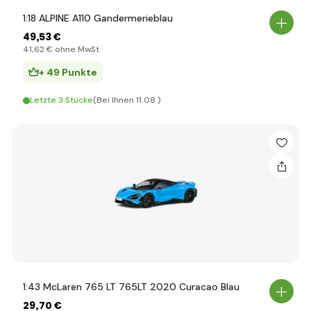
1:18 ALPINE A110 Gandermerieblau
49
,53 €
41
,62 €
ohne MwSt
+ 49 Punkte
Letzte 3 Stücke
(Bei Ihnen 11.08.)
1:43 McLaren 765 LT 765LT 2020 Curacao Blau
29
,70 €