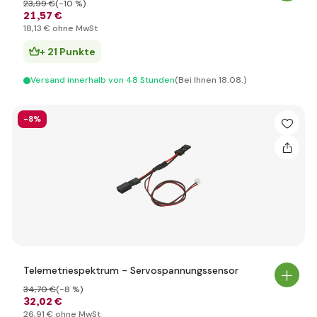
23
,99 €
(-10 %)
21
,57 €
18
,13 €
ohne MwSt
+ 21 Punkte
Versand innerhalb von 48 Stunden
(Bei Ihnen 18.08.)
-8%
Telemetriespektrum - Servospannungssensor
34
,70 €
(-8 %)
32
,02 €
26
,91 €
ohne MwSt