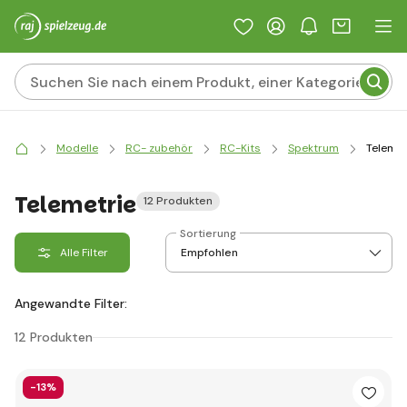
Modelle
RC- zubehör
RC-Kits
Spektrum
Telemet
Telemetrie
12 Produkten
Sortierung
Alle Filter
Angewandte Filter:
12 Produkten
-13%