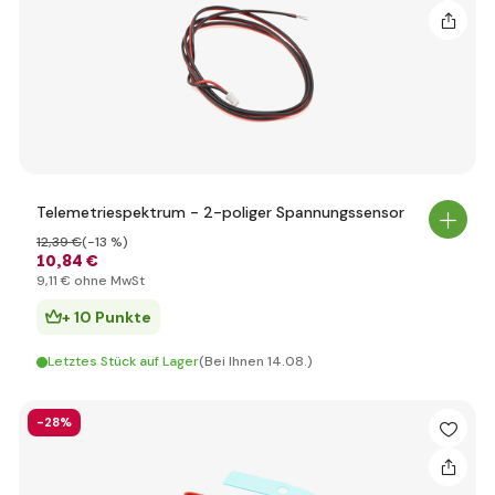
Telemetriespektrum - 2-poliger Spannungssensor
12
,39 €
(-13 %)
10
,84 €
9
,11 €
ohne MwSt
+ 10 Punkte
Letztes Stück auf Lager
(Bei Ihnen 14.08.)
-28%