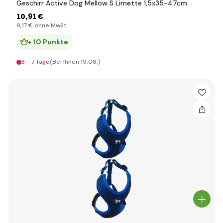
Geschirr Active Dog Mellow S Limette 1,5x35-47cm
10
,91 €
9
,17 €
ohne MwSt
+ 10 Punkte
3 - 7 Tage
(Bei Ihnen 19.08.)