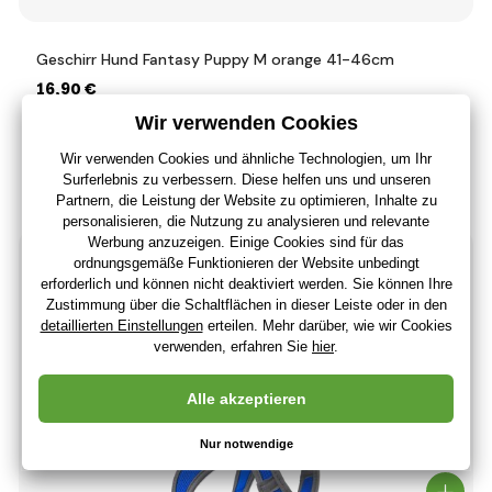
Geschirr Hund Fantasy Puppy M orange 41-46cm
16
,90 €
14
,20 €
ohne MwSt
+ 16 Punkte
3 - 7 Tage
(Bei Ihnen 19.08.)