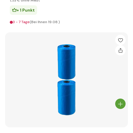
1
,53 €
ohne MwSt
+ 1 Punkt
3 - 7 Tage
(Bei Ihnen 19.08.)