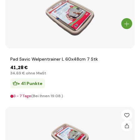
Pad Savic Welpentrainer L 60x48cm 7 Stk
41
,28 €
34
,69 €
ohne MwSt
+ 41 Punkte
3 - 7 Tage
(Bei Ihnen 19.08.)