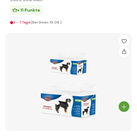
9
,69 €
ohne MwSt
+ 11 Punkte
3 - 7 Tage
(Bei Ihnen 19.08.)