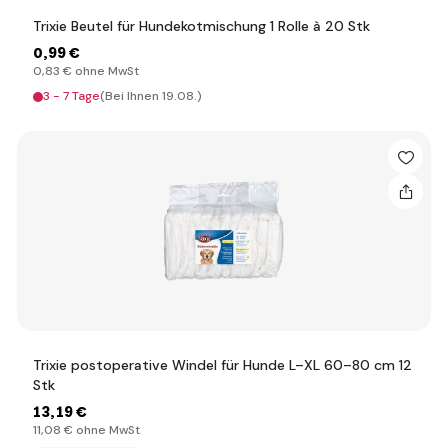
Trixie Beutel für Hundekotmischung 1 Rolle à 20 Stk
0
,99 €
0
,83 €
ohne MwSt
3 - 7 Tage
(Bei Ihnen 19.08.)
Trixie postoperative Windel für Hunde L–XL 60–80 cm 12
Stk
13
,19 €
11
,08 €
ohne MwSt