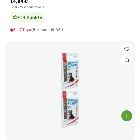
14
,84 €
12
,47 €
ohne MwSt
+ 14 Punkte
3 - 7 Tage
(Bei Ihnen 19.08.)