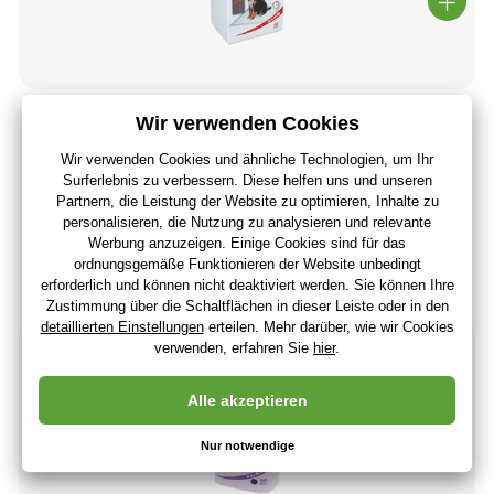
Dog Fantasy Trainingsmatte X mit Pheromonen
60x60cm 40 Stk
18
,14 €
15
,24 €
ohne MwSt
+ 18 Punkte
3 - 7 Tage
(Bei Ihnen 19.08.)