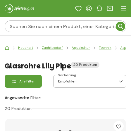
Haushalt
Zuchtbedarf
Aquakultur
Technik
Aquari
Glasrohre Lily Pipe
20 Produkten
Sortierung
Alle Filter
Angewandte Filter:
20 Produkten