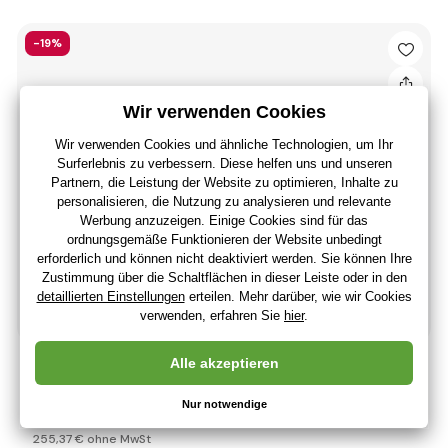
-19%
Arrma Infraction Mega 1:8 4WD RTR türkis
376
,04 €
(-19 %)
303
,89 €
255
,37 €
ohne MwSt