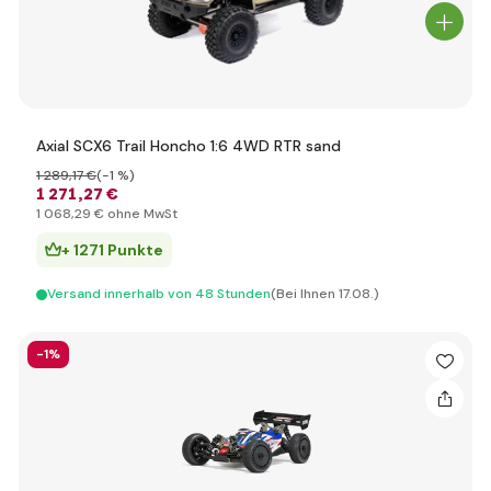
Axial SCX6 Trail Honcho 1:6 4WD RTR sand
1 289
,17 €
(-1 %)
1 271
,27 €
1 068
,29 €
ohne MwSt
+ 1271 Punkte
Versand innerhalb von 48 Stunden
(Bei Ihnen 17.08.)
-1%