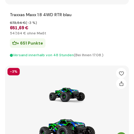
Traxxas Maxx 1:8 4WD RTR blau
673
,54 €
(-3 %)
651
,69 €
547
,64 €
ohne MwSt
+ 651 Punkte
Versand innerhalb von 48 Stunden
(Bei Ihnen 17.08.)
-3%