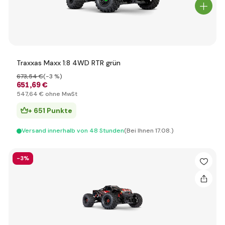
Traxxas Maxx 1:8 4WD RTR grün
673
,54 €
(-3 %)
651
,69 €
547
,64 €
ohne MwSt
+ 651 Punkte
Versand innerhalb von 48 Stunden
(Bei Ihnen 17.08.)
-3%