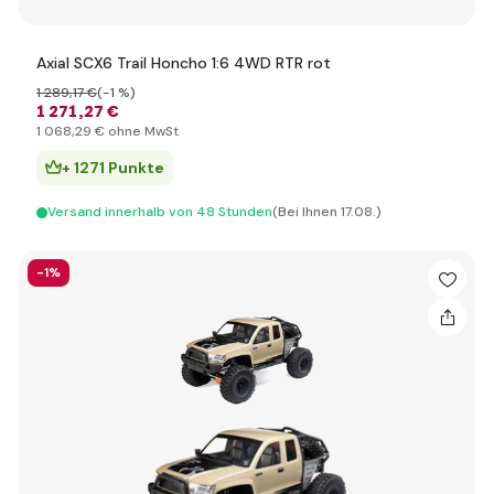
Axial SCX6 Trail Honcho 1:6 4WD RTR rot
1 289
,17 €
(-1 %)
1 271
,27 €
1 068
,29 €
ohne MwSt
+ 1271 Punkte
Versand innerhalb von 48 Stunden
(Bei Ihnen 17.08.)
-1%