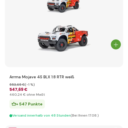
Arrma Mojave 4S BLX 1:8 RTR weiß
553
,65 €
(-1 %)
547
,69 €
460
,24 €
ohne MwSt
+ 547 Punkte
Versand innerhalb von 48 Stunden
(Bei Ihnen 17.08.)