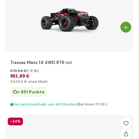
Traxxas Maxx 1:8 4WD RTR rot
673
,54 €
(-3 %)
651
,69 €
547
,64 €
ohne MwSt
+ 651 Punkte
Versand innerhalb von 48 Stunden
(Bei Ihnen 17.08.)
-24%