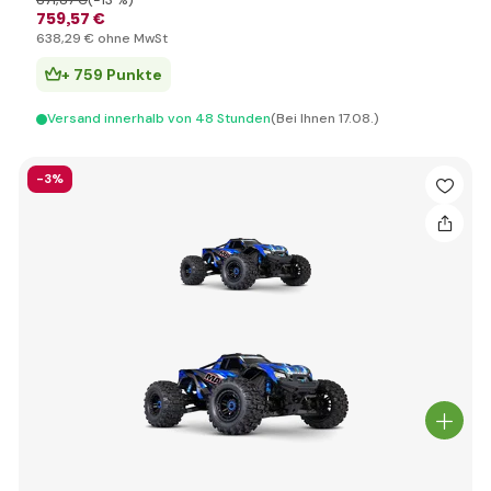
871
,87 €
(-13 %)
759
,57 €
638
,29 €
ohne MwSt
+ 759 Punkte
Versand innerhalb von 48 Stunden
(Bei Ihnen 17.08.)
-3%