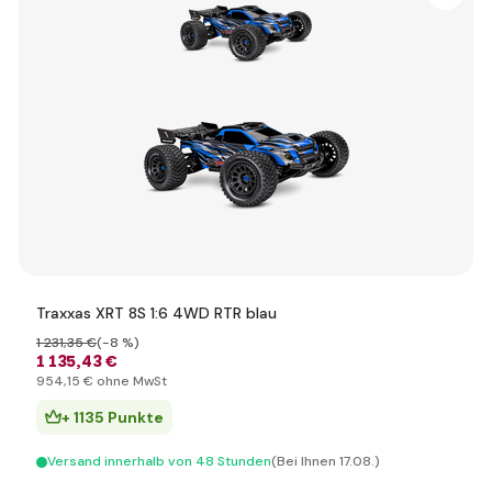
Traxxas XRT 8S 1:6 4WD RTR blau
1 231
,35 €
(-8 %)
1 135
,43 €
954
,15 €
ohne MwSt
+ 1135 Punkte
Versand innerhalb von 48 Stunden
(Bei Ihnen 17.08.)