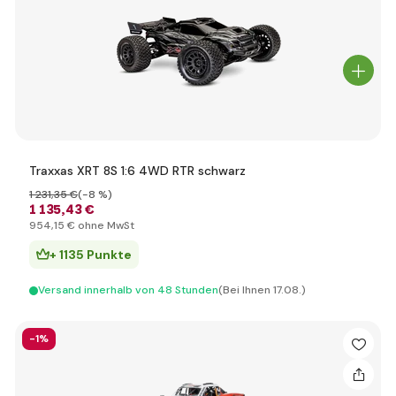
Traxxas XRT 8S 1:6 4WD RTR schwarz
1 231
,35 €
(-8 %)
1 135
,43 €
954
,15 €
ohne MwSt
+ 1135 Punkte
Versand innerhalb von 48 Stunden
(Bei Ihnen 17.08.)
-1%