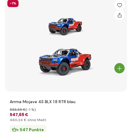
-1%
Arrma Mojave 4S BLX 1:8 RTR blau
553
,65 €
(-1 %)
547
,69 €
460
,24 €
ohne MwSt
+ 547 Punkte