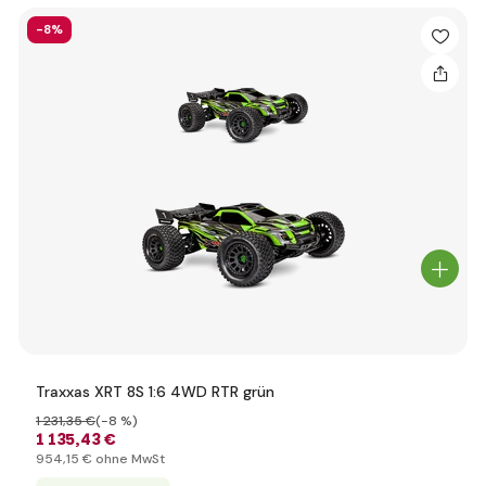
-8%
Traxxas XRT 8S 1:6 4WD RTR grün
1 231
,35 €
(-8 %)
1 135
,43 €
954
,15 €
ohne MwSt