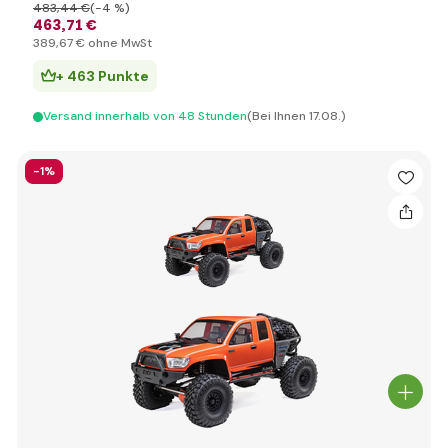
483
,44 €
(-4 %)
463
,71 €
389
,67 €
ohne MwSt
+ 463 Punkte
Versand innerhalb von 48 Stunden
(Bei Ihnen 17.08.)
-1%