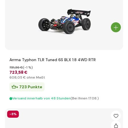
Arrma Typhon TLR Tuned 6S BLX 1:8 4WD RTR
731
,36 €
(-1 %)
723
,58 €
608
,05 €
ohne MwSt
+ 723 Punkte
Versand innerhalb von 48 Stunden
(Bei Ihnen 17.08.)
-8%