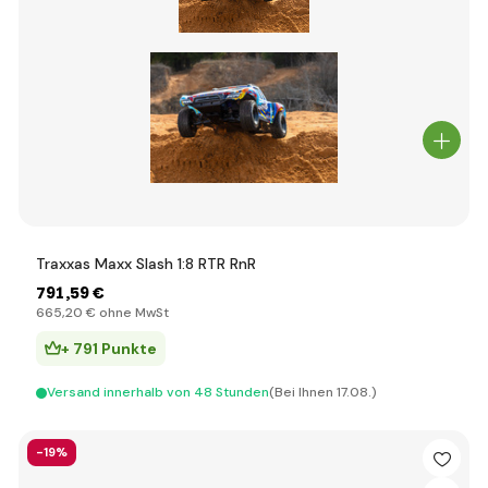
Traxxas Maxx Slash 1:8 RTR RnR
791
,59 €
665
,20 €
ohne MwSt
+ 791 Punkte
Versand innerhalb von 48 Stunden
(Bei Ihnen 17.08.)
-19%