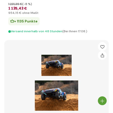
1 231
,35 €
(-8 %)
1 135
,43 €
954
,15 €
ohne MwSt
+ 1135 Punkte
Versand innerhalb von 48 Stunden
(Bei Ihnen 17.08.)