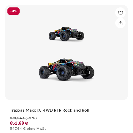
-3%
Traxxas Maxx 1:8 4WD RTR Rock and Roll
673
,54 €
(-3 %)
651
,69 €
547
,64 €
ohne MwSt