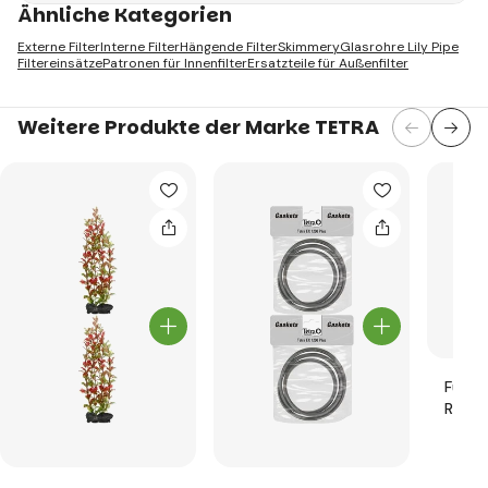
Ähnliche Kategorien
Externe Filter
Interne Filter
Hängende Filter
Skimmery
Glasrohre Lily Pipe
Filtereinsätze
Patronen für Innenfilter
Ersatzteile für Außenfilter
Weitere Produkte der Marke TETRA
Fütter
Repto