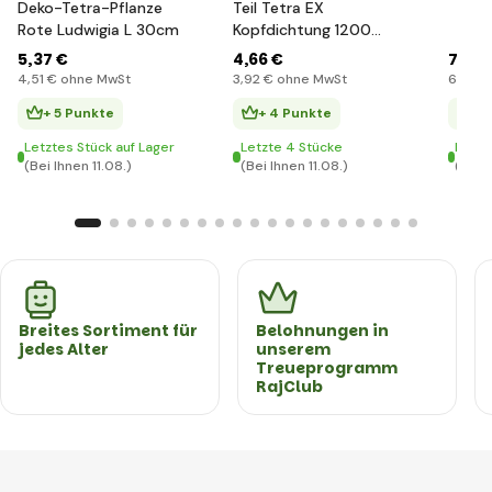
Deko-Tetra-Pflanze
Teil Tetra EX
Rote Ludwigia L 30cm
Kopfdichtung 1200
Plus
5
,37 €
4
,66 €
7
,35 
4
,51 €
ohne MwSt
3
,92 €
ohne MwSt
6
,18 €
+ 5 Punkte
+ 4 Punkte
+ 
Letztes Stück auf Lager
Letzte 4 Stücke
Letzt
(Bei Ihnen 11.08.)
(Bei Ihnen 11.08.)
(Bei I
Breites Sortiment für
Belohnungen in
jedes Alter
unserem
Treueprogramm
RajClub