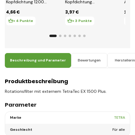
Kopfdichtung 1200
Kopfdichtung
Ablas
Plus
600Plus/800 Plus
4
,66 €
3
,97 €
12
,7
+ 4 Punkte
+ 3 Punkte
+ 
Beschreibung und Parameter
Bewertungen
Herstelleri
Produktbeschreibung
Rotationsfilter mit externem TetraTec EX 1500 Plus.
Parameter
Marke
TETRA
Geschlecht
Für alle