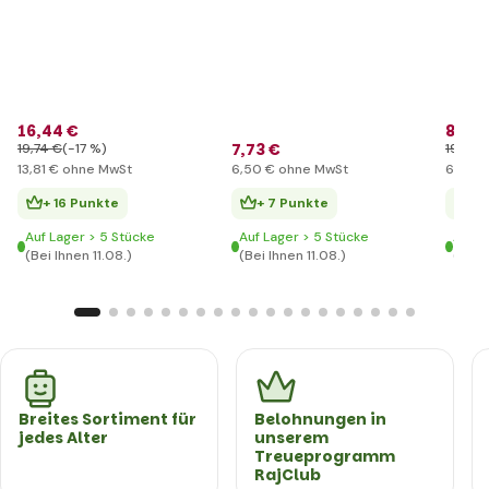
Blume
16
,44 €
8
,21 
7
,73 €
19
,74 €
(-17 %)
19
,74 
13
,81 €
ohne MwSt
6
,50 €
ohne MwSt
6
,90 €
+ 16 Punkte
+ 7 Punkte
+ 
Auf Lager > 5 Stücke
Auf Lager > 5 Stücke
Auf L
(Bei Ihnen 11.08.)
(Bei Ihnen 11.08.)
(Bei I
Breites Sortiment für
Belohnungen in
jedes Alter
unserem
Treueprogramm
RajClub