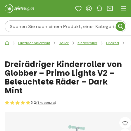
D
Outdoor spielzeug
Roller
Kinderroller
Dreirad
Dreirädriger Kinderroller von
Globber – Primo Lights V2 –
Beleuchtete Räder – Dark
Mint
5.0
(1
recenzia
)