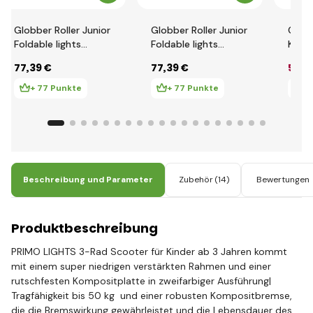
Globber Roller Junior
Globber Roller Junior
Globb
Foldable lights
Foldable lights
Kinde
Ecologic - Pistachio
Ecologic - Berry
Light
77
,39 €
77
,39 €
58
,0
bele
Marin
+ 77 Punkte
+ 77 Punkte
+
Beschreibung und Parameter
Zubehör
(14)
Bewertungen
Produktbeschreibung
PRIMO LIGHTS 3-Rad Scooter für Kinder ab 3 Jahren kommt
mit einem super niedrigen verstärkten Rahmen und einer
rutschfesten Kompositplatte in zweifarbiger Ausführung|
Tragfähigkeit bis 50 kg und einer robusten Kompositbremse,
die die Bremswirkung gewährleistet und die Lebensdauer des