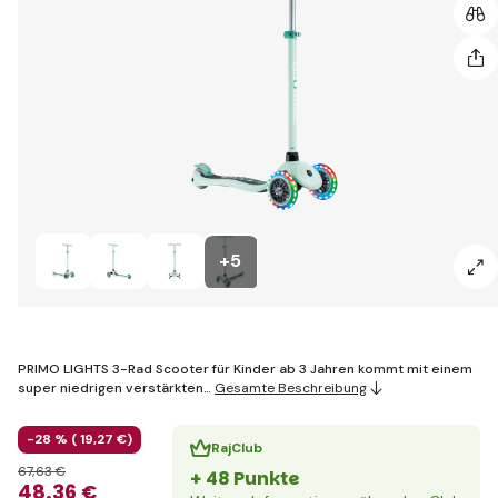
+5
PRIMO LIGHTS 3-Rad Scooter für Kinder ab 3 Jahren kommt mit einem
super niedrigen verstärkten…
Gesamte Beschreibung
-28 % (
19
,27 €
)
RajClub
67
,63 €
+ 48 Punkte
48
,36 €