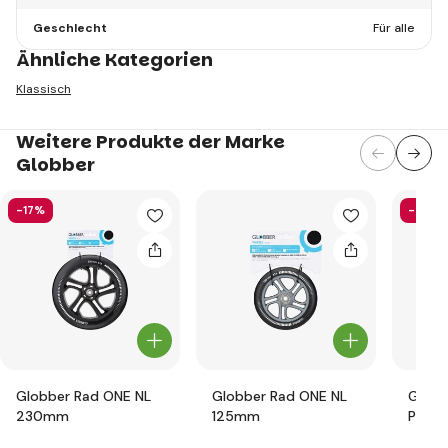
Geschlecht
Für alle
Ähnliche Kategorien
Klassisch
Weitere Produkte der Marke
Globber
-17%
-58%
Globber Rad ONE NL
Globber Rad ONE NL
Globb
230mm
125mm
Prote
Junio