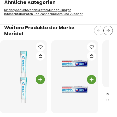
Ähnliche Kategorien
Kinderprodukte
Zahnbürsten
Mundspülungen
Interdentalbürsten und Zahnseide
Sets und Zubehör
Weitere Produkte der Marke
Meridol
Merid
mit C
% 300