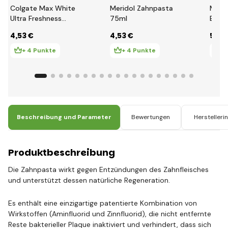
Colgate Max White
Meridol Zahnpasta
Meri
Ultra Freshness
75ml
Exper
Pearls Zahnpasta
Zahn
4
,53 €
4
,53 €
5
,16
zum Aufhellen, 50 ml
Fluor
+ 4 Punkte
+ 4 Punkte
+ 
Beschreibung und Parameter
Bewertungen
Herstelleri
Produktbeschreibung
Die Zahnpasta wirkt gegen Entzündungen des Zahnfleisches
und unterstützt dessen natürliche Regeneration.
Es enthält eine einzigartige patentierte Kombination von
Wirkstoffen (Aminfluorid und Zinnfluorid), die nicht entfernte
Reste bakterieller Plaque inaktiviert und verhindert, dass sich