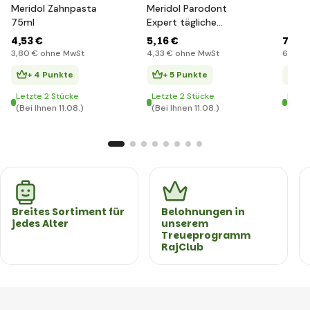
Meridol Zahnpasta
Meridol Parodont
75ml
Expert tägliche
Zahnpasta mit Fluorid
4
,53 €
5
,16 €
7
,51 
75 ml
3
,80 €
ohne MwSt
4
,33 €
ohne MwSt
6
,31 €
+ 4 Punkte
+ 5 Punkte
+ 
Letzte 2 Stücke
Letzte 2 Stücke
Letzt
(Bei Ihnen 11.08.)
(Bei Ihnen 11.08.)
(Bei 
Breites Sortiment für
Belohnungen in
jedes Alter
unserem
Treueprogramm
RajClub