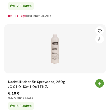
+ 2 Punkte
7 - 14 Tage
(Bei Ihnen 31.08.)
Nachfüllkleber für Spraydose, 250g
/G,0,H0,H0m,H0e,TT,N,Z/
6
,10 €
5
,12 €
ohne MwSt
+ 6 Punkte