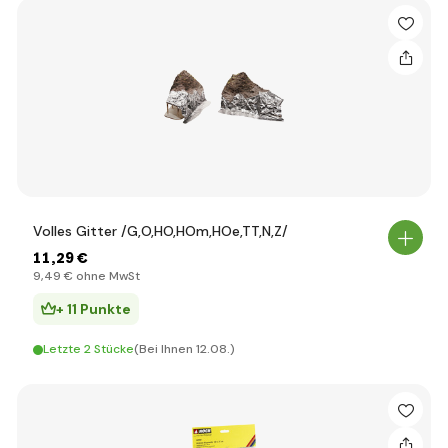
Volles Gitter /G,O,HO,HOm,HOe,TT,N,Z/
11
,29 €
9
,49 €
ohne MwSt
+ 11 Punkte
Letzte 2 Stücke
(Bei Ihnen 12.08.)