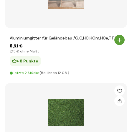
Aluminiumgitter für Geländebau /G,O,H0,HOm,H0e,TT,N,Z/
8
,51 €
7
,15 €
ohne MwSt
+ 8 Punkte
Letzte 2 Stücke
(Bei Ihnen 12.08.)