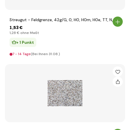
Streugut - Feldgrenze, 42g/G, 0, H0, H0m, H0e, TT, N, Z/
1
,53 €
1
,28 €
ohne MwSt
+ 1 Punkt
7 - 14 Tage
(Bei Ihnen 31.08.)