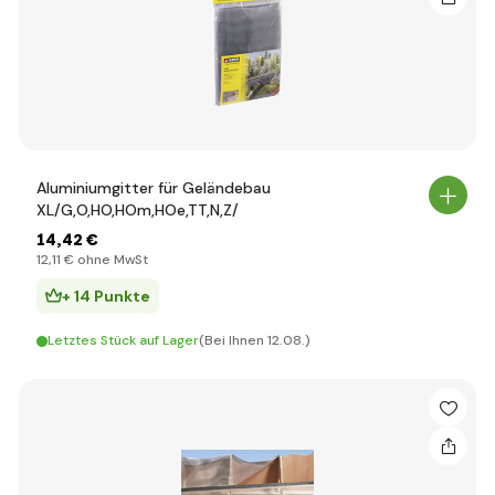
Aluminiumgitter für Geländebau
XL/G,O,HO,HOm,HOe,TT,N,Z/
14
,42 €
12
,11 €
ohne MwSt
+ 14 Punkte
Letztes Stück auf Lager
(Bei Ihnen 12.08.)