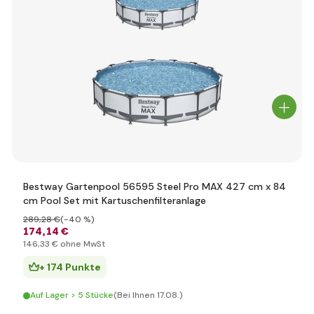
Bestway Gartenpool 56595 Steel Pro MAX 427 cm x 84
cm Pool Set mit Kartuschenfilteranlage
289
,28 €
(-40 %)
174
,14 €
146
,33 €
ohne MwSt
+ 174 Punkte
Auf Lager > 5 Stücke
(Bei Ihnen 17.08.)