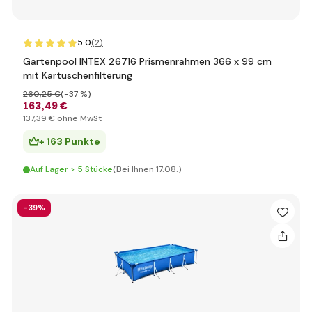
5.0
(2
)
Gartenpool INTEX 26716 Prismenrahmen 366 x 99 cm
mit Kartuschenfilterung
260
,25 €
(-37 %)
163
,49 €
137
,39 €
ohne MwSt
+ 163 Punkte
Auf Lager > 5 Stücke
(Bei Ihnen 17.08.)
-39%