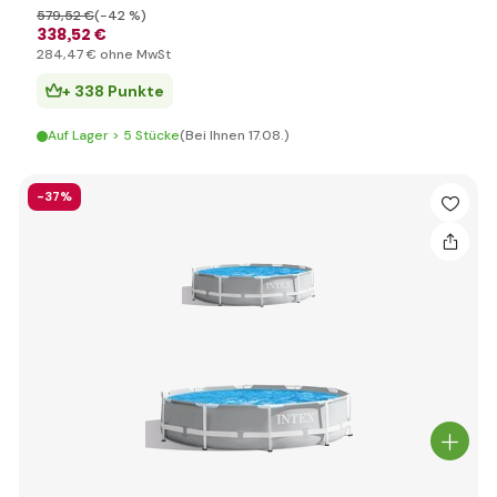
579
,52 €
(-42 %)
338
,52 €
284
,47 €
ohne MwSt
+ 338 Punkte
Auf Lager > 5 Stücke
(Bei Ihnen 17.08.)
-37%