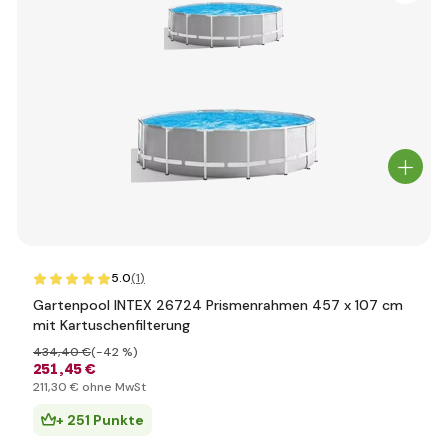
5.0
(1
)
Gartenpool INTEX 26724 Prismenrahmen 457 x 107 cm
mit Kartuschenfilterung
434
,40 €
(-42 %)
251
,45 €
211
,30 €
ohne MwSt
+ 251 Punkte