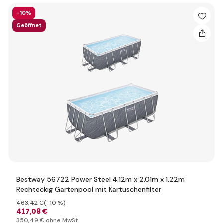
-10%
Geöffnet
Bestway 56722 Power Steel 4.12m x 2.01m x 1.22m
Rechteckig Gartenpool mit Kartuschenfilter
463
,42 €
(-10 %)
417
,08 €
350
,49 €
ohne MwSt