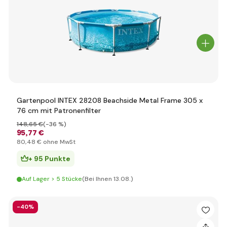
Gartenpool INTEX 28208 Beachside Metal Frame 305 x
76 cm mit Patronenfilter
148
,65 €
(-36 %)
95
,77 €
80
,48 €
ohne MwSt
+ 95 Punkte
Auf Lager > 5 Stücke
(Bei Ihnen 13.08.)
-40%