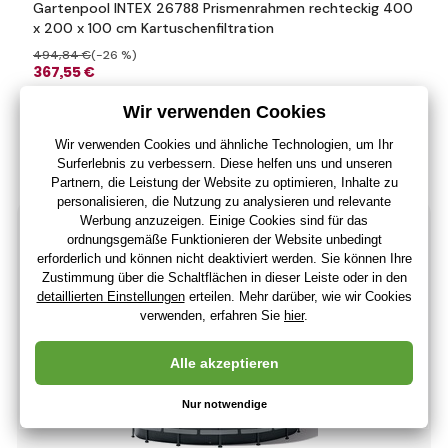
Gartenpool INTEX 26788 Prismenrahmen rechteckig 400
x 200 x 100 cm Kartuschenfiltration
494
,84 €
(-26 %)
367
,55 €
308
,86 €
ohne MwSt
+ 367 Punkte
Derzeit nicht verfügbar
(Bei Ihnen 21.01.)
-34%