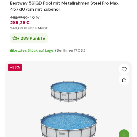
Bestway 561GD Pool mit Metallrahmen Steel Pro Max,
457x107cm mit Zubehör
482
,77 €
(-40 %)
289
,28 €
243
,09 €
ohne MwSt
+ 289 Punkte
Letztes Stück auf Lager
(Bei Ihnen 17.08.)
-53%