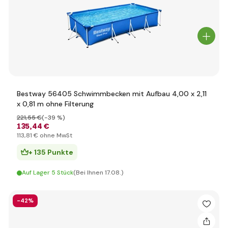
Bestway 56405 Schwimmbecken mit Aufbau 4,00 x 2,11
x 0,81 m ohne Filterung
221
,55 €
(-39 %)
135
,44 €
113
,81 €
ohne MwSt
+ 135 Punkte
Auf Lager 5 Stück
(Bei Ihnen 17.08.)
-42%