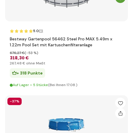
5.0
(1
)
Bestway Gartenpool 56462 Steel Pro MAX 5.49m x
1.22m Pool Set mit Kartuschenfilteranlage
676
,27 €
(-53 %)
318
,30 €
267
,48 €
ohne MwSt
+ 318 Punkte
Auf Lager > 5 Stücke
(Bei Ihnen 17.08.)
-37%