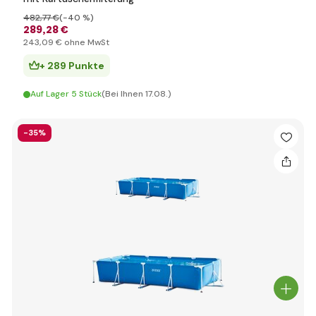
482
,77 €
(-40 %)
289
,28 €
243
,09 €
ohne MwSt
+ 289 Punkte
Auf Lager 5 Stück
(Bei Ihnen 17.08.)
-35%