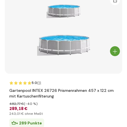
5.0
(1
)
Gartenpool INTEX 26726 Prismenrahmen 457 x 122 cm
mit Kartuschenfilterung
482
,77 €
(-40 %)
289
,18 €
243
,01 €
ohne MwSt
+ 289 Punkte