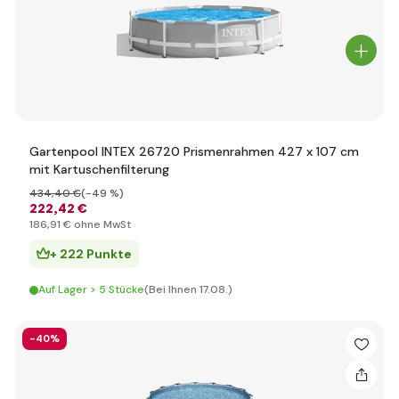
Gartenpool INTEX 26720 Prismenrahmen 427 x 107 cm
mit Kartuschenfilterung
434
,40 €
(-49 %)
222
,42 €
186
,91 €
ohne MwSt
+ 222 Punkte
Auf Lager > 5 Stücke
(Bei Ihnen 17.08.)
-40%