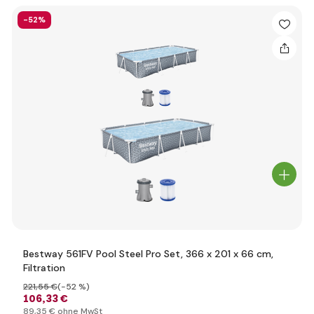
-52%
Bestway 561FV Pool Steel Pro Set, 366 x 201 x 66 cm,
Filtration
221
,55 €
(-52 %)
106
,33 €
89
,35 €
ohne MwSt