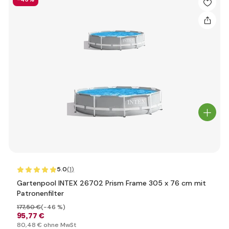
5.0
(1
)
Gartenpool INTEX 26702 Prism Frame 305 x 76 cm mit
Patronenfilter
177
,50 €
(-46 %)
95
,77 €
80
,48 €
ohne MwSt