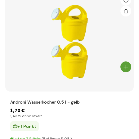
Androni Wasserkocher 0,5 l - gelb
1
,70 €
1
,43 €
ohne MwSt
+ 1 Punkt
Letzte 2 Stücke
(Bei Ihnen 11.08.)