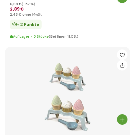
6
,68 €
(-57 %)
2
,89 €
2
,43 €
ohne MwSt
+ 2 Punkte
Auf Lager > 5 Stücke
(Bei Ihnen 11.08.)