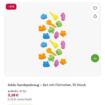
-31%
Addo Sandspielzeug - Set mit Förmchen, 10 Stück
4
,74 €
(-31 %)
3
,28 €
2
,76 €
ohne MwSt