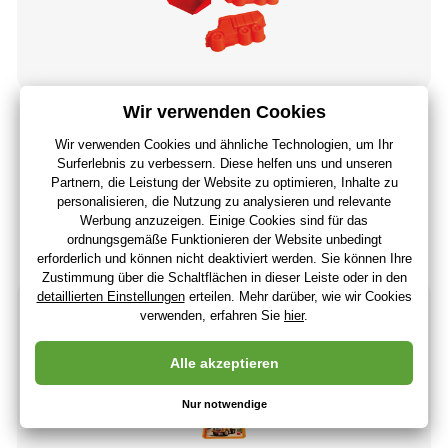
Dino TATRA SAND SET SMALL 4 Sandspielzeug
2
,52 €
2
,11 €
ohne MwSt
+ 2 Punkte
Letzte 2 Stücke
(Bei Ihnen 11.08.)