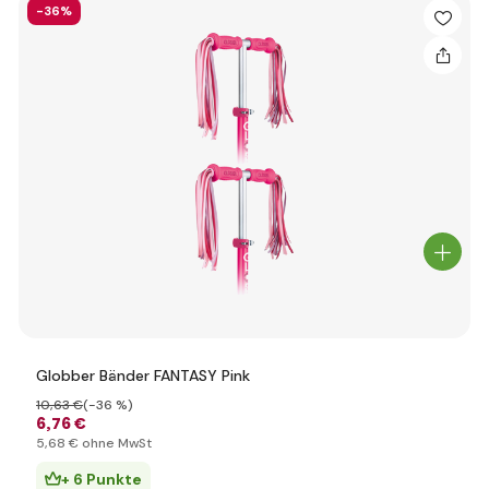
-36%
Globber Bänder FANTASY Pink
10
,63 €
(-36 %)
6
,76 €
5
,68 €
ohne MwSt
+ 6 Punkte