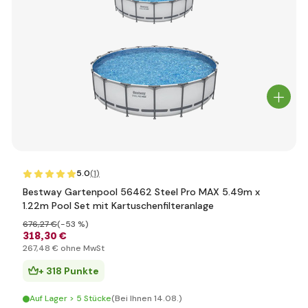
5.0
(1
)
Bestway Gartenpool 56462 Steel Pro MAX 5.49m x
1.22m Pool Set mit Kartuschenfilteranlage
676
,27 €
(-53 %)
318
,30 €
267
,48 €
ohne MwSt
+ 318 Punkte
Auf Lager > 5 Stücke
(Bei Ihnen 14.08.)