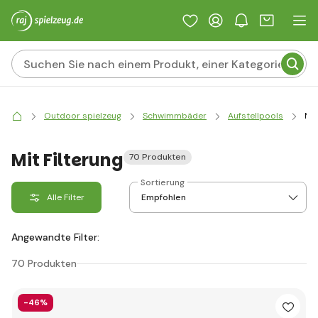
Outdoor spielzeug
Schwimmbäder
Aufstellpools
Mit
Mit Filterung
70 Produkten
Sortierung
Alle Filter
Angewandte Filter:
70 Produkten
-46%