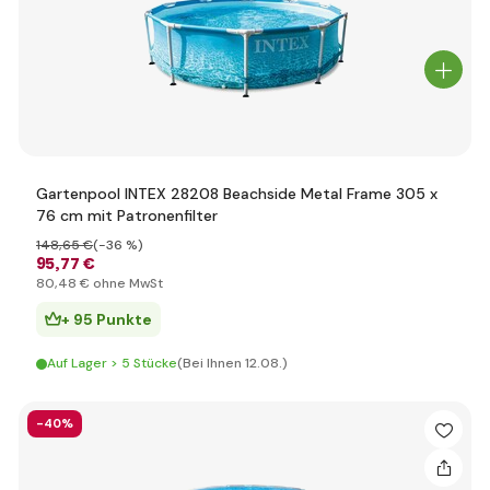
Gartenpool INTEX 28208 Beachside Metal Frame 305 x
76 cm mit Patronenfilter
148
,65 €
(-36 %)
95
,77 €
80
,48 €
ohne MwSt
+ 95 Punkte
Auf Lager > 5 Stücke
(Bei Ihnen 12.08.)
-40%