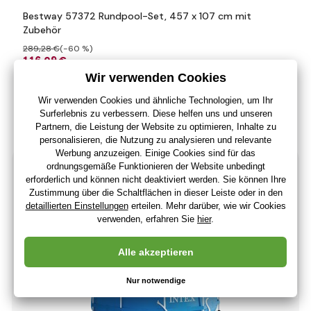
Bestway 57372 Rundpool-Set, 457 x 107 cm mit
Zubehör
289
,28 €
(-60 %)
116
,09 €
97
,55 €
ohne MwSt
+ 116 Punkte
Auf Lager > 5 Stücke
(Bei Ihnen 14.08.)
-37%