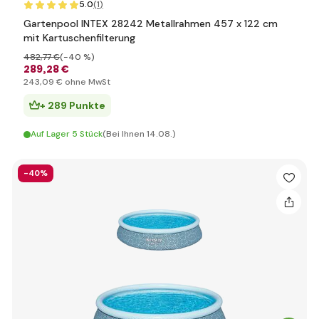
5.0
(1
)
Gartenpool INTEX 28242 Metallrahmen 457 x 122 cm
mit Kartuschenfilterung
482
,77 €
(-40 %)
289
,28 €
243
,09 €
ohne MwSt
+ 289 Punkte
Auf Lager 5 Stück
(Bei Ihnen 14.08.)
-40%