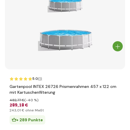
5.0
(1
)
Gartenpool INTEX 26726 Prismenrahmen 457 x 122 cm
mit Kartuschenfilterung
482
,77 €
(-40 %)
289
,18 €
243
,01 €
ohne MwSt
+ 289 Punkte