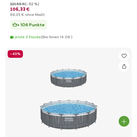
221
,55 €
(-52 %)
106
,33 €
89
,35 €
ohne MwSt
+ 106 Punkte
Letzte 3 Stücke
(Bei Ihnen 14.08.)
-40%