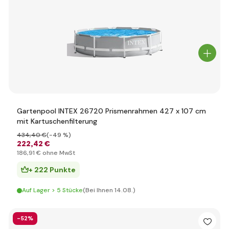
Gartenpool INTEX 26720 Prismenrahmen 427 x 107 cm
mit Kartuschenfilterung
434
,40 €
(-49 %)
222
,42 €
186
,91 €
ohne MwSt
+ 222 Punkte
Auf Lager > 5 Stücke
(Bei Ihnen 14.08.)
-52%