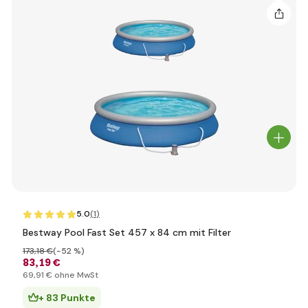
5.0
(1
)
Bestway Pool Fast Set 457 x 84 cm mit Filter
173
,18 €
(-52 %)
83
,19 €
69
,91 €
ohne MwSt
+ 83 Punkte