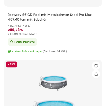
Bestway 561GD Pool mit Metallrahmen Steel Pro Max,
457x107cm mit Zubehör
482
,77 €
(-40 %)
289
,28 €
243
,09 €
ohne MwSt
+ 289 Punkte
Letztes Stück auf Lager
(Bei Ihnen 14.08.)
-53%