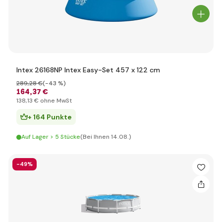
Intex 26168NP Intex Easy-Set 457 x 122 cm
289
,28 €
(-43 %)
164
,37 €
138
,13 €
ohne MwSt
+ 164 Punkte
Auf Lager > 5 Stücke
(Bei Ihnen 14.08.)
-49%