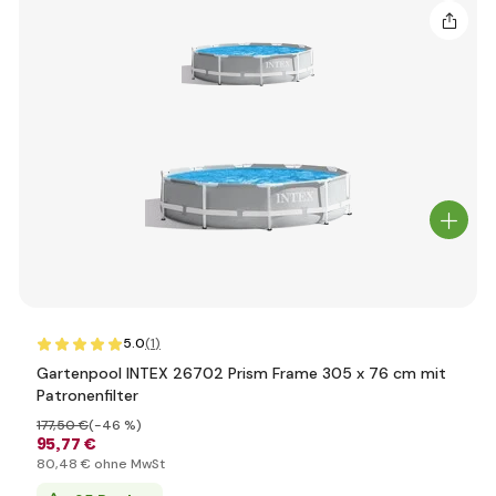
5.0
(1
)
Gartenpool INTEX 26702 Prism Frame 305 x 76 cm mit
Patronenfilter
177
,50 €
(-46 %)
95
,77 €
80
,48 €
ohne MwSt