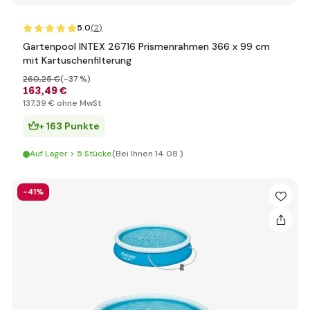
5.0
(2
)
Gartenpool INTEX 26716 Prismenrahmen 366 x 99 cm
mit Kartuschenfilterung
260
,25 €
(-37 %)
163
,49 €
137
,39 €
ohne MwSt
+ 163 Punkte
Auf Lager > 5 Stücke
(Bei Ihnen 14.08.)
-41%