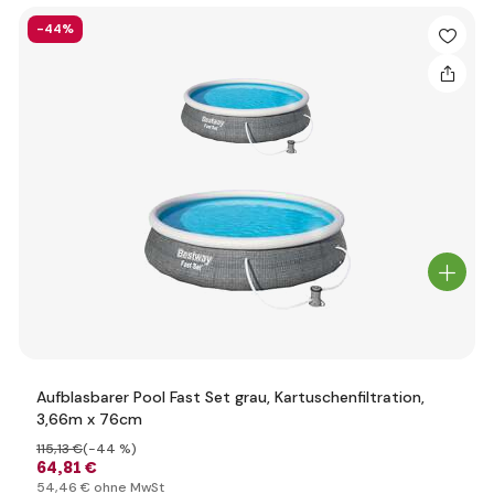
-44%
Aufblasbarer Pool Fast Set grau, Kartuschenfiltration,
3,66m x 76cm
115
,13 €
(-44 %)
64
,81 €
54
,46 €
ohne MwSt