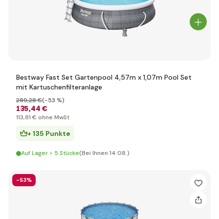
Bestway Fast Set Gartenpool 4,57m x 1,07m Pool Set
mit Kartuschenfilteranlage
289
,28 €
(-53 %)
135
,44 €
113
,81 €
ohne MwSt
+ 135 Punkte
Auf Lager > 5 Stücke
(Bei Ihnen 14.08.)
-53%