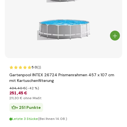
5.0
(1
)
Gartenpool INTEX 26724 Prismenrahmen 457 x 107 cm
mit Kartuschenfilterung
434
,40 €
(-42 %)
251
,45 €
211
,30 €
ohne MwSt
+ 251 Punkte
Letzte 3 Stücke
(Bei Ihnen 14.08.)