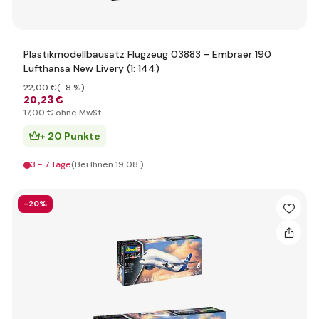
Plastikmodellbausatz Flugzeug 03883 - Embraer 190
Lufthansa New Livery (1: 144)
22
,00 €
(-8 %)
20
,23 €
17
,00 €
ohne MwSt
+ 20 Punkte
3 - 7 Tage
(Bei Ihnen 19.08.)
-20%