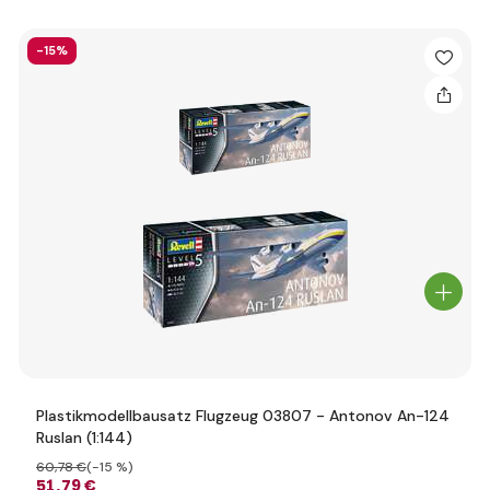
-15%
Plastikmodellbausatz Flugzeug 03807 - Antonov An-124
Ruslan (1:144)
60
,78 €
(-15 %)
51
,79 €