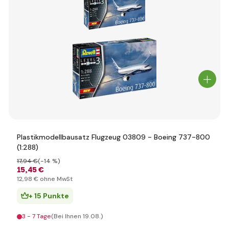
Plastikmodellbausatz Flugzeug 03809 - Boeing 737-800
(1:288)
17
,94 €
(-14 %)
15
,45 €
12
,98 €
ohne MwSt
+ 15 Punkte
3 - 7 Tage
(Bei Ihnen 19.08.)