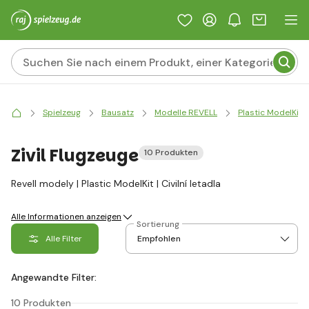
Spielzeug
Bausatz
Modelle REVELL
Plastic ModelKit
Zivil Flugzeuge
10 Produkten
Revell modely | Plastic ModelKit | Civilní letadla
Alle Informationen anzeigen
Sortierung
Alle Filter
Angewandte Filter:
10 Produkten