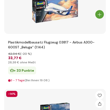
Plastikmodellbausatz Flugzeug 03817 - Airbus A300-
600ST „Beluga“ (1:144)
42
,04 €
(-20 %)
33
,77 €
28
,38 €
ohne MwSt
+ 33 Punkte
3 - 7 Tage
(Bei Ihnen 19.08.)
-14%