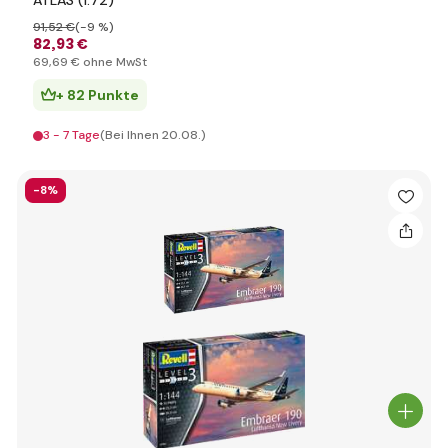
ATLAS (1:72)
91
,52 €
(-9 %)
82
,93 €
69
,69 €
ohne MwSt
+ 82 Punkte
3 - 7 Tage
(Bei Ihnen 20.08.)
-8%