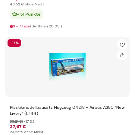
43
,52 €
ohne MwSt
+ 51 Punkte
3 - 7 Tage
(Bei Ihnen 20.08.)
-17%
Plastikmodellbausatz Flugzeug 04218 - Airbus A380 "New
Livery" (1: 144)
33
,21 €
(-17 %)
27
,67 €
23
,25 €
ohne MwSt