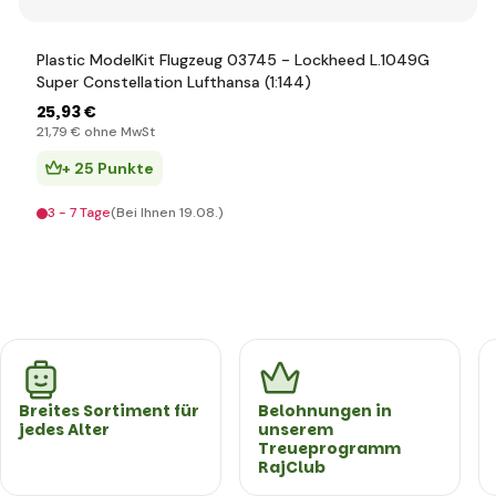
Plastic ModelKit Flugzeug 03745 - Lockheed L.1049G
Super Constellation Lufthansa (1:144)
25
,93 €
21
,79 €
ohne MwSt
+ 25 Punkte
3 - 7 Tage
(Bei Ihnen 19.08.)
Breites Sortiment für
Belohnungen in
jedes Alter
unserem
Treueprogramm
RajClub