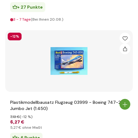
+ 27 Punkte
3 - 7 Tage
(Bei Ihnen 20.08.)
-12%
Plastikmodellbausatz Flugzeug 03999 - Boeing 747-200
Jumbo Jet (1:450)
7
,13 €
(-12 %)
6
,27 €
5
,27 €
ohne MwSt
+ 6 Punkte