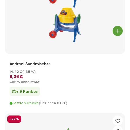
Androni Sandmischer
14
,42 €
(-35 %)
9
,36 €
7
,86 €
ohne MwSt
+ 9 Punkte
Letzte 2 Stücke
(Bei Ihnen 11.08.)
-22%