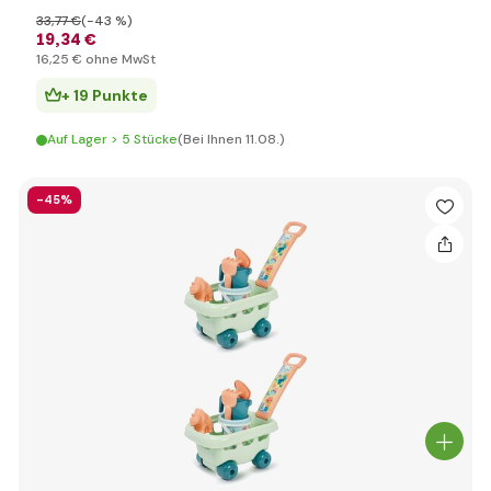
33
,77 €
(-43 %)
19
,34 €
16
,25 €
ohne MwSt
+ 19 Punkte
Auf Lager > 5 Stücke
(Bei Ihnen 11.08.)
-45%